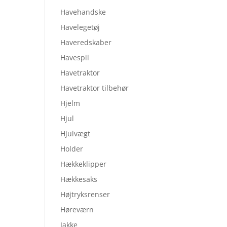
Havehandske
Havelegetøj
Haveredskaber
Havespil
Havetraktor
Havetraktor tilbehør
Hjelm
Hjul
Hjulvægt
Holder
Hækkeklipper
Hækkesaks
Højtryksrenser
Høreværn
Jakke