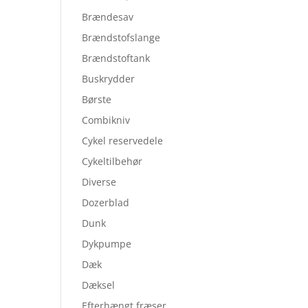
Brændesav
Brændstofslange
Brændstoftank
Buskrydder
Børste
Combikniv
Cykel reservedele
Cykeltilbehør
Diverse
Dozerblad
Dunk
Dykpumpe
Dæk
Dæksel
Efterhængt fræser