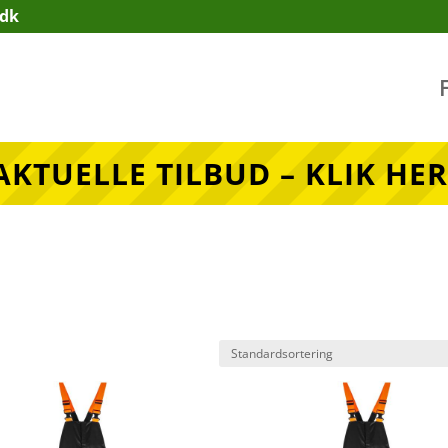
.dk
AKTUELLE TILBUD – KLIK HER