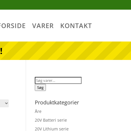
FORSIDE
VARER
KONTAKT
!
Søg
efter:
Søg
Produktkategorier
Åre
20V Batteri serie
20V Lithium serie