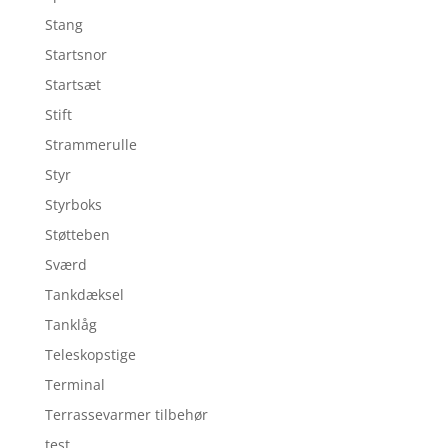
Stang
Startsnor
Startsæt
Stift
Strammerulle
Styr
Styrboks
Støtteben
Sværd
Tankdæksel
Tanklåg
Teleskopstige
Terminal
Terrassevarmer tilbehør
test