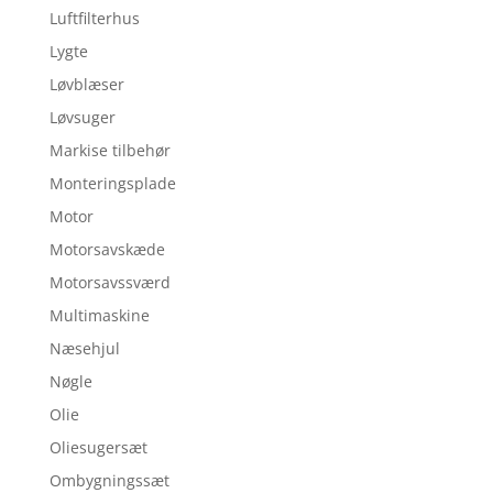
Luftfilterhus
Lygte
Løvblæser
Løvsuger
Markise tilbehør
Monteringsplade
Motor
Motorsavskæde
Motorsavssværd
Multimaskine
Næsehjul
Nøgle
Olie
Oliesugersæt
Ombygningssæt