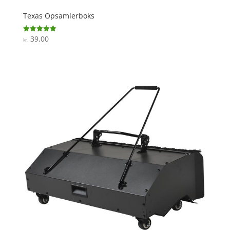
Texas Opsamlerboks
39,00
Vurderet
kr.
5
ud af 5