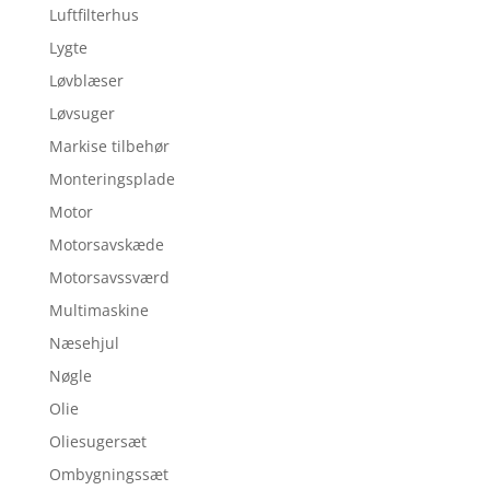
Luftfilterhus
Lygte
Løvblæser
Løvsuger
Markise tilbehør
Monteringsplade
Motor
Motorsavskæde
Motorsavssværd
Multimaskine
Næsehjul
Nøgle
Olie
Oliesugersæt
Ombygningssæt