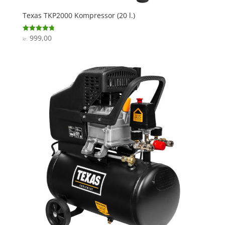
Texas TKP2000 Kompressor (20 l.)
999,00
Vurderet
kr.
4.8
ud af 5