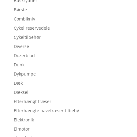
Buskrydder
Børste
Combikniv
Cykel reservedele
Cykeltilbehør
Diverse
Dozerblad
Dunk
Dykpumpe
Dæk
Dæksel
Efterhængt fræser
Efterhængte havefræser tilbehø
Elektronik
Elmotor