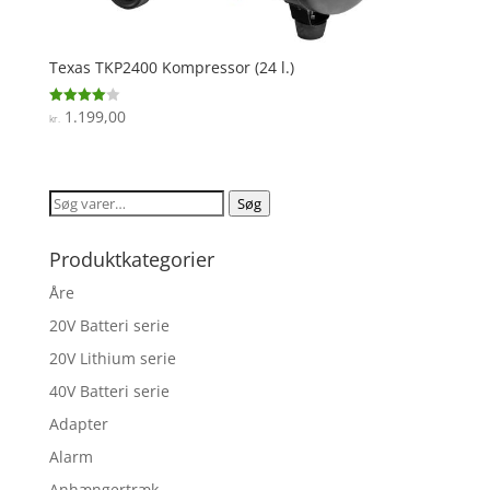
Texas TKP2400 Kompressor (24 l.)
1.199,00
Vurderet
kr.
4
ud af 5
Søg
Søg
efter:
Produktkategorier
Åre
20V Batteri serie
20V Lithium serie
40V Batteri serie
Adapter
Alarm
Anhængertræk