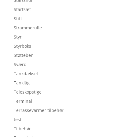
Startsnor
Startsæt
Stift
Strammerulle
Styr
Styrboks
Støtteben
Sværd
Tankdæksel
Tanklåg
Teleskopstige
Terminal
Terrassevarmer tilbehør
test
Tilbehør