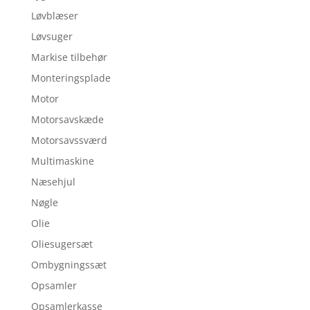
Løvblæser
Løvsuger
Markise tilbehør
Monteringsplade
Motor
Motorsavskæde
Motorsavssværd
Multimaskine
Næsehjul
Nøgle
Olie
Oliesugersæt
Ombygningssæt
Opsamler
Opsamlerkasse