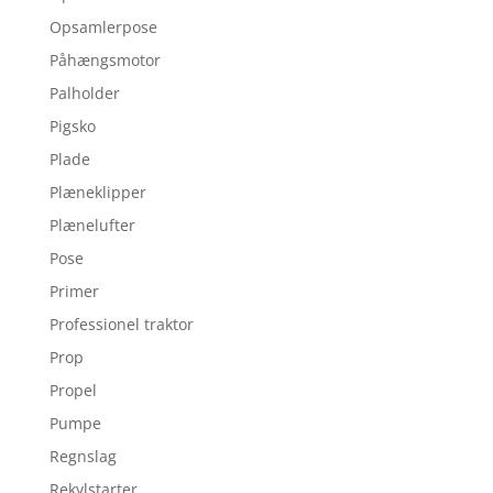
Opsamlerpose
Påhængsmotor
Palholder
Pigsko
Plade
Plæneklipper
Plænelufter
Pose
Primer
Professionel traktor
Prop
Propel
Pumpe
Regnslag
Rekylstarter