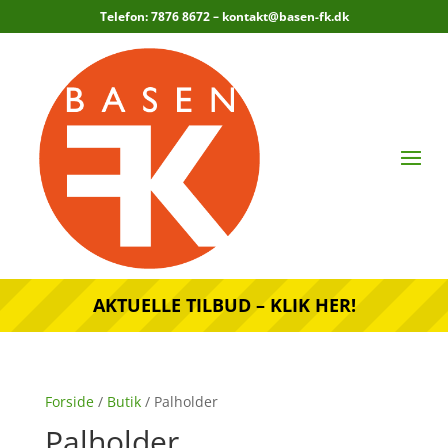
Telefon: 7876 8672 –
kontakt@basen-fk.dk
AKTUELLE TILBUD – KLIK HER!
Forside
/
Butik
/ Palholder
Palholder