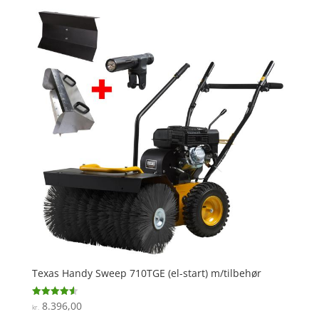
Texas Handy Sweep 710TGE (el-start) m/tilbehør
8.396,00
Vurderet
kr.
4.6