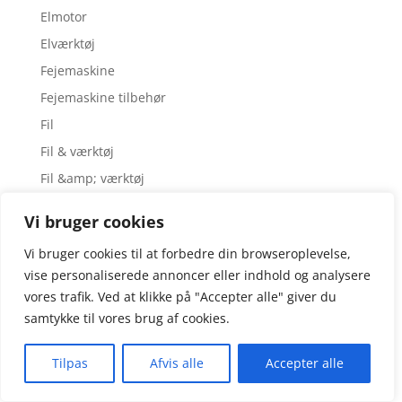
Elmotor
Elværktøj
Fejemaskine
Fejemaskine tilbehør
Fil
Fil & værktøj
Fil &amp; værktøj
Fjeder
Vi bruger cookies
Fjernbetjening
Vi bruger cookies til at forbedre din browseroplevelse,
Fliserenser
vise personaliserede annoncer eller indhold og analysere
Foldepose
vores trafik. Ved at klikke på "Accepter alle" giver du
Foldestillads
samtykke til vores brug af cookies.
Forlænger
Tilpas
Afvis alle
Accepter alle
Forlængerledning
Gasgreb