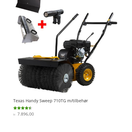
Texas Handy Sweep 710TG m/tilbehør
7.896,00
Vurderet
kr.
4.5
ud af 5