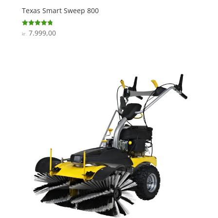
Texas Smart Sweep 800
7.999,00
Vurderet
kr.
4.8
ud af 5