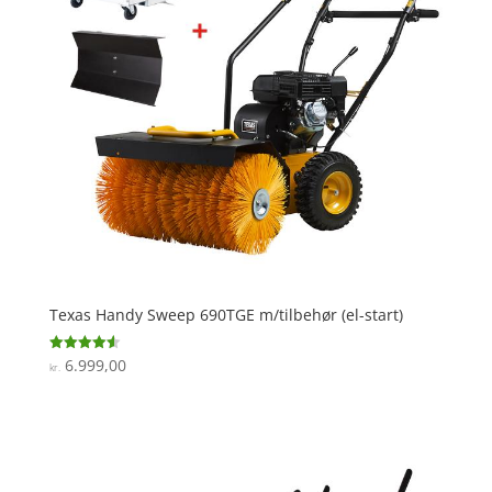
Texas Handy Sweep 690TGE m/tilbehør (el-start)
6.999,00
Vurderet
kr.
4.6
ud af 5