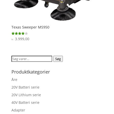
Texas Sweeper MS950
3.999,00
Vurderet
kr.
4
ud af 5
Søg
Søg
efter:
Produktkategorier
Åre
20V Batteri serie
20V Lithium serie
40V Batteri serie
Adapter