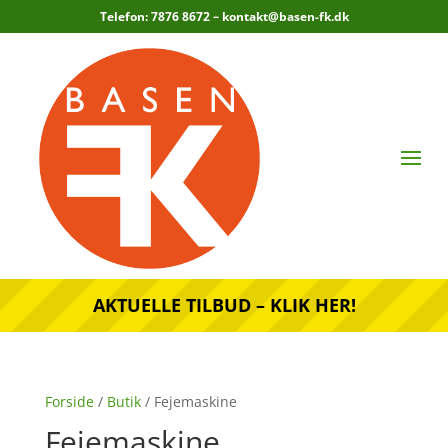
Telefon: 7876 8672 –
kontakt@basen-fk.dk
AKTUELLE TILBUD – KLIK HER!
Forside
/
Butik
/ Fejemaskine
Fejemaskine