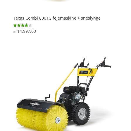
Texas Combi 800TG fejemaskine + sneslynge
14.997,00
Vurderet
kr.
3.9
ud af 5