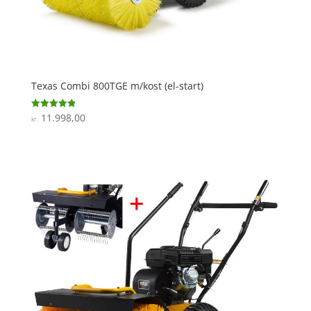
Texas Combi 800TGE m/kost (el-start)
11.998,00
Vurderet
kr.
4.9
ud af 5