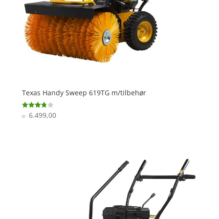
Texas Handy Sweep 619TG m/tilbehør
6.499,00
Vurderet
kr.
3.8
ud af 5