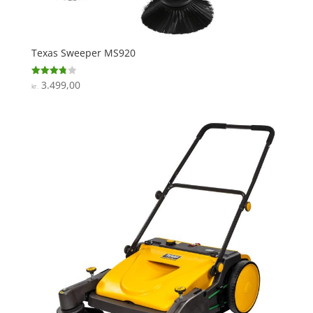
Texas Sweeper MS920
3.499,00
Vurderet
kr.
3.8
ud af 5