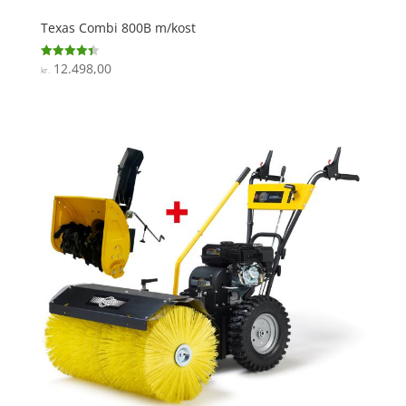
Texas Combi 800B m/kost
12.498,00
Vurderet
kr.
4.4
ud af 5