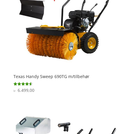
Texas Handy Sweep 690TG m/tilbehør
6.499,00
Vurderet
kr.
4.6
ud af 5