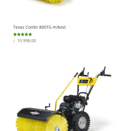
Texas Combi 800TG m/kost
10.998,00
Vurderet
kr.
4.9
ud af 5