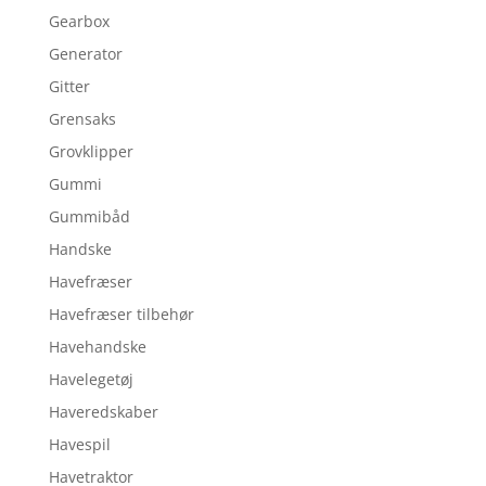
Gearbox
Generator
Gitter
Grensaks
Grovklipper
Gummi
Gummibåd
Handske
Havefræser
Havefræser tilbehør
Havehandske
Havelegetøj
Haveredskaber
Havespil
Havetraktor