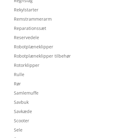
Regnslag
Rekylstarter
Remstrammerarm
Reparationssæt
Reservedele
Robotplæneklipper
Robotplæneklipper tilbehør
Rotorklipper
Rulle
Rør
Samlemuffe
Savbuk
Savkæde
Scooter
Sele