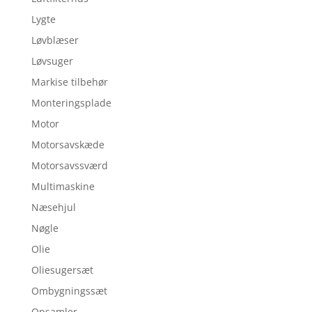
Lygte
Løvblæser
Løvsuger
Markise tilbehør
Monteringsplade
Motor
Motorsavskæde
Motorsavssværd
Multimaskine
Næsehjul
Nøgle
Olie
Oliesugersæt
Ombygningssæt
Opsamler