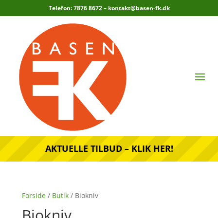
Telefon: 7876 8672 –
kontakt@basen-fk.dk
AKTUELLE TILBUD – KLIK HER!
Forside
/
Butik
/ Biokniv
Biokniv