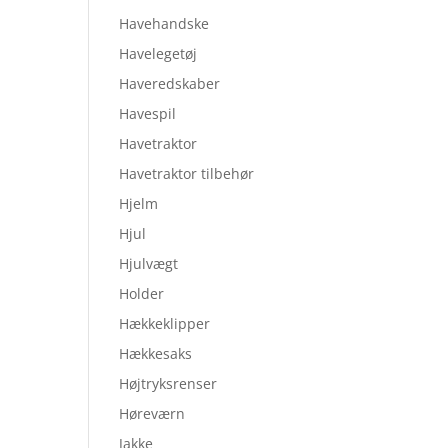
Havehandske
Havelegetøj
Haveredskaber
Havespil
Havetraktor
Havetraktor tilbehør
Hjelm
Hjul
Hjulvægt
Holder
Hækkeklipper
Hækkesaks
Højtryksrenser
Høreværn
Jakke