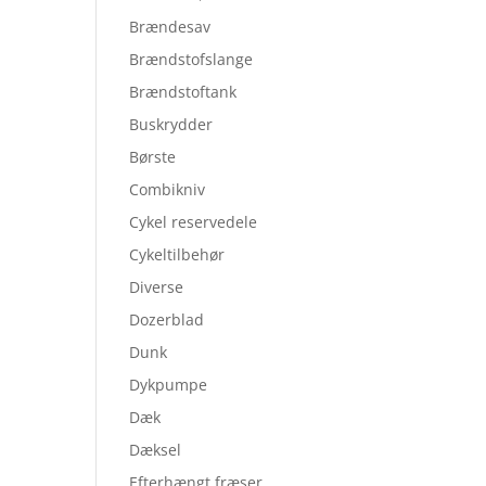
Brændesav
Brændstofslange
Brændstoftank
Buskrydder
Børste
Combikniv
Cykel reservedele
Cykeltilbehør
Diverse
Dozerblad
Dunk
Dykpumpe
Dæk
Dæksel
Efterhængt fræser