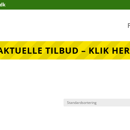
.dk
AKTUELLE TILBUD – KLIK HER