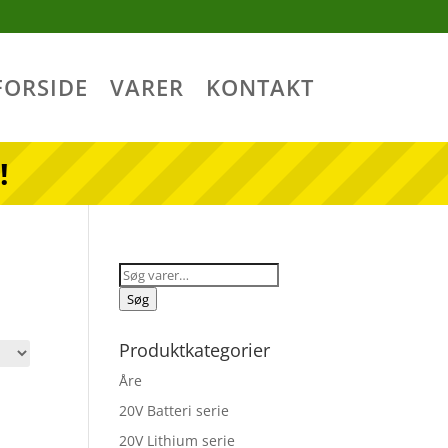
FORSIDE
VARER
KONTAKT
!
Søg
efter:
Søg
Produktkategorier
Åre
20V Batteri serie
20V Lithium serie