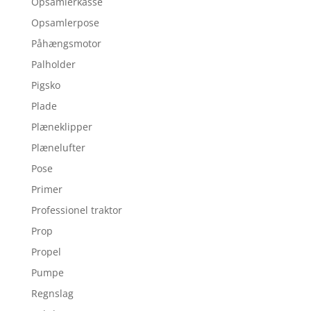
Opsamlerkasse
Opsamlerpose
Påhængsmotor
Palholder
Pigsko
Plade
Plæneklipper
Plænelufter
Pose
Primer
Professionel traktor
Prop
Propel
Pumpe
Regnslag