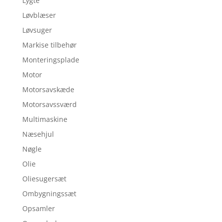
Lygte
Løvblæser
Løvsuger
Markise tilbehør
Monteringsplade
Motor
Motorsavskæde
Motorsavssværd
Multimaskine
Næsehjul
Nøgle
Olie
Oliesugersæt
Ombygningssæt
Opsamler