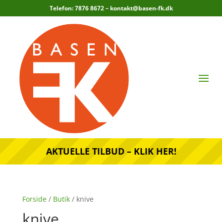
Telefon: 7876 8672 –
kontakt@basen-fk.dk
AKTUELLE TILBUD – KLIK HER!
Forside
/
Butik
/ knive
knive