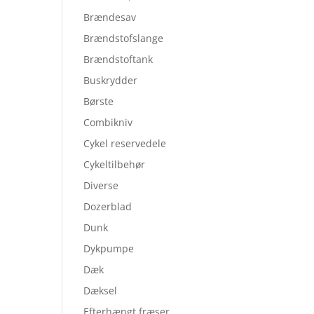
Brændesav
Brændstofslange
Brændstoftank
Buskrydder
Børste
Combikniv
Cykel reservedele
Cykeltilbehør
Diverse
Dozerblad
Dunk
Dykpumpe
Dæk
Dæksel
Efterhængt fræser