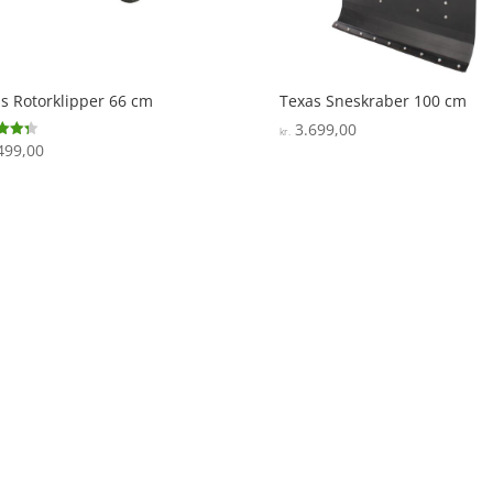
s Rotorklipper 66 cm
Texas Sneskraber 100 cm
3.699,00
kr.
499,00
ret
 5