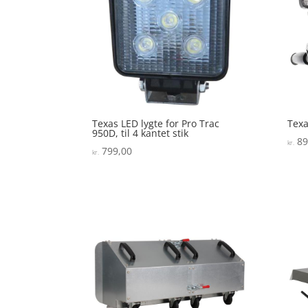
Texas LED lygte for Pro Trac
Texa
950D, til 4 kantet stik
89
kr.
799,00
kr.