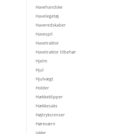
Havehandske
Havelegetøj
Haveredskaber
Havespil
Havetraktor
Havetraktor tilbehør
Hjelm
Hjul
Hjulvægt
Holder
Hækkeklipper
Hækkesaks
Højtryksrenser
Høreværn
Jakke