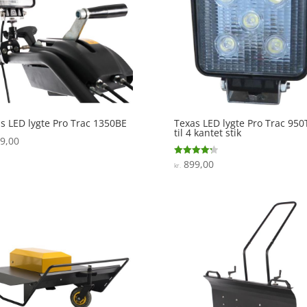
s LED lygte Pro Trac 1350BE
Texas LED lygte Pro Trac 95
til 4 kantet stik
9,00
899,00
Vurderet
kr.
4.3
ud af 5