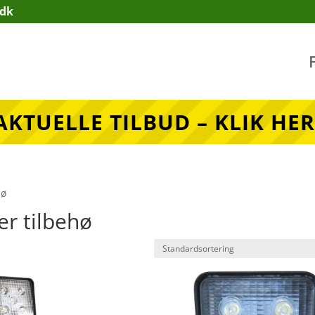
.dk
AKTUELLE TILBUD – KLIK HER
hø
r tilbehø