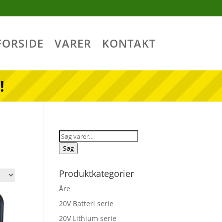
FORSIDE
VARER
KONTAKT
!
Søg
efter:
Søg
Produktkategorier
Åre
20V Batteri serie
20V Lithium serie