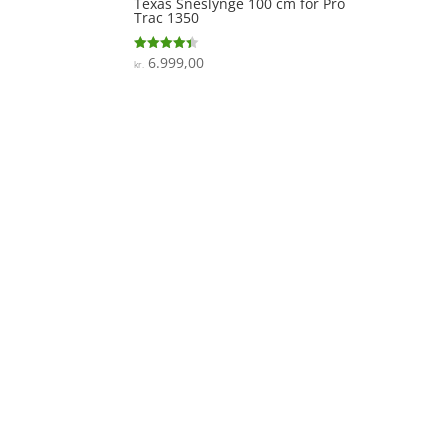
Texas Sneslynge 100 cm for Pro
Trac 1350
6.999,00
Vurderet
kr.
4.4
ud af 5