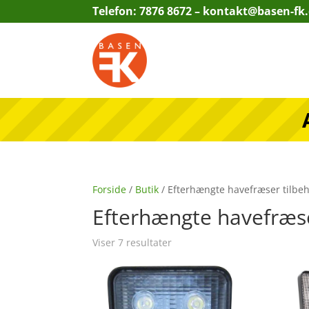
Telefon: 7876 8672 –
kontakt@basen-fk
Forside
/
Butik
/ Efterhængte havefræser tilbe
Efterhængte havefræse
Viser 7 resultater