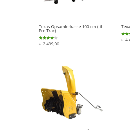
Texas Opsamlerkasse 100 cm (til
Texa
Pro Trac)
4.
Vurde
kr.
4.3
2.499,00
Vurderet
kr.
ud af
3.9
ud af 5