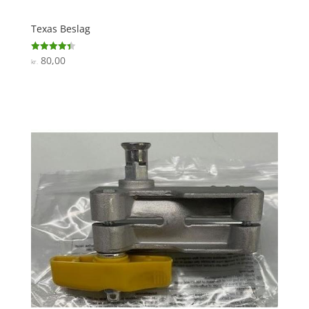
Texas Beslag
80,00
Vurderet
kr.
4.4
ud af 5