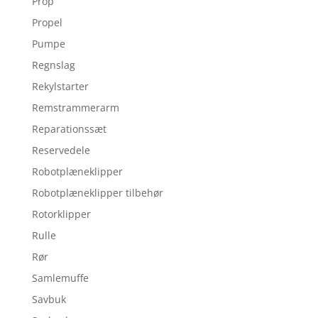
Prop
Propel
Pumpe
Regnslag
Rekylstarter
Remstrammerarm
Reparationssæt
Reservedele
Robotplæneklipper
Robotplæneklipper tilbehør
Rotorklipper
Rulle
Rør
Samlemuffe
Savbuk