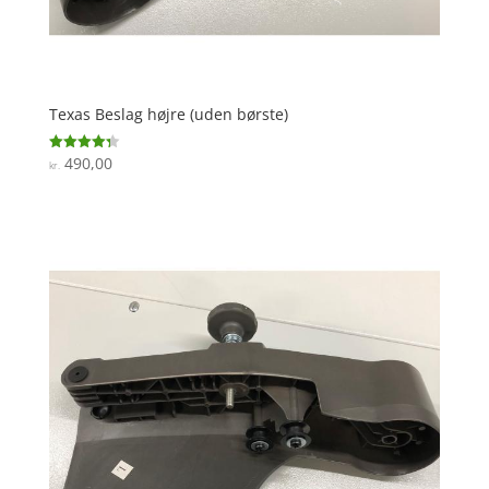
Texas Beslag højre (uden børste)
490,00
Vurderet
kr.
4.3
ud af 5