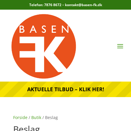
Telefon: 7876 8672 –
kontakt@basen-fk.dk
AKTUELLE TILBUD – KLIK HER!
Forside
/
Butik
/ Beslag
Beslag