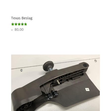
Texas Beslag
80,00
Vurderet
kr.
4.8
ud af 5