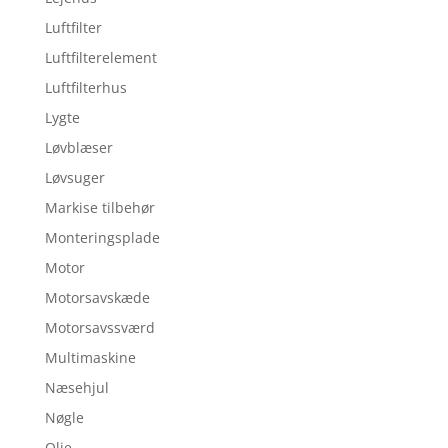
Luftfilter
Luftfilterelement
Luftfilterhus
Lygte
Løvblæser
Løvsuger
Markise tilbehør
Monteringsplade
Motor
Motorsavskæde
Motorsavssværd
Multimaskine
Næsehjul
Nøgle
Olie