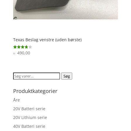
Texas Beslag venstre (uden børste)
490,00
Vurderet
kr.
3.8
ud af 5
Søg
Søg
efter:
Produktkategorier
Åre
20V Batteri serie
20V Lithium serie
40V Batteri serie