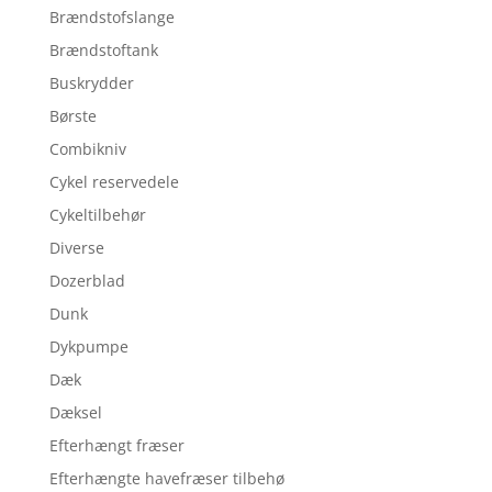
Brændstofslange
Brændstoftank
Buskrydder
Børste
Combikniv
Cykel reservedele
Cykeltilbehør
Diverse
Dozerblad
Dunk
Dykpumpe
Dæk
Dæksel
Efterhængt fræser
Efterhængte havefræser tilbehø