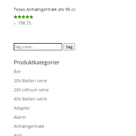
Texas Anhængertræk atv 90 cc
798,75
Vurderet
kr.
4.9
ud af 5
Søg
Søg
efter:
Produktkategorier
Åre
20V Batteri serie
20V Lithium serie
40V Batteri serie
Adapter
Alarm
Anhængertræk
Arm