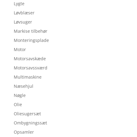
Lygte
Løvblæser
Løvsuger
Markise tilbehør
Monteringsplade
Motor
Motorsavskæde
Motorsavssværd
Multimaskine
Næsehjul
Nøgle
Olie
Oliesugersæt
Ombygningssæt
Opsamler