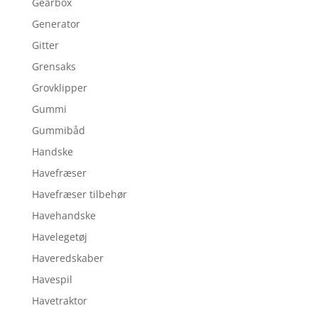
Gearbox
Generator
Gitter
Grensaks
Grovklipper
Gummi
Gummibåd
Handske
Havefræser
Havefræser tilbehør
Havehandske
Havelegetøj
Haveredskaber
Havespil
Havetraktor