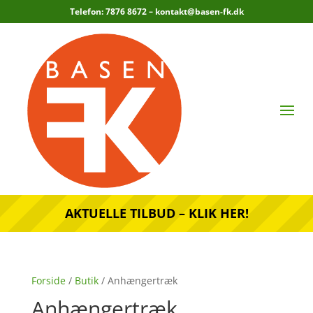
Telefon: 7876 8672 –
kontakt@basen-fk.dk
AKTUELLE TILBUD – KLIK HER!
Forside
/
Butik
/ Anhængertræk
Anhængertræk