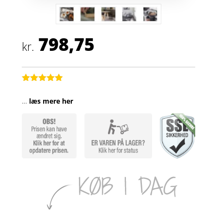
798,75
kr.
Bedømt
som
4.9
…
læs mere her
ud af 5
baseret på
kundebedøm
melser