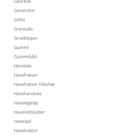
Gearbox
Generator
Gitter
Grensaks
Grovklipper
Gummi
Gummibåd
Handske
Havefræser
Havefræser tilbehør
Havehandske
Havelegetøj
Haveredskaber
Havespil
Havetraktor