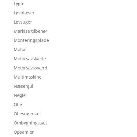
Lygte
Løvblæser
Løvsuger
Markise tilbehør
Monteringsplade
Motor
Motorsavskæde
Motorsavssværd
Multimaskine
Næsehjul
Nøgle
Olie
Oliesugersæt
Ombygningssæt
Opsamler