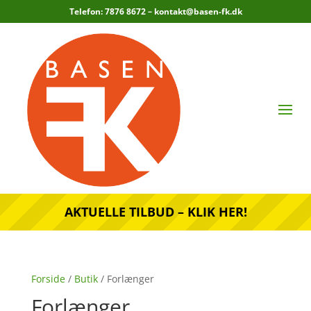
Telefon: 7876 8672 –
kontakt@basen-fk.dk
AKTUELLE TILBUD – KLIK HER!
Forside
/
Butik
/ Forlænger
Forlænger