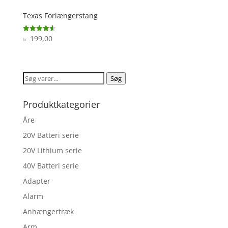
Texas Forlængerstang
199,00
Vurderet
kr.
4.6
ud af 5
Søg
Søg
efter:
Produktkategorier
Åre
20V Batteri serie
20V Lithium serie
40V Batteri serie
Adapter
Alarm
Anhængertræk
Arm