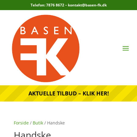
Telefon: 7876 8672 –
kontakt@basen-fk.dk
AKTUELLE TILBUD – KLIK HER!
Forside
/
Butik
/ Handske
Handske