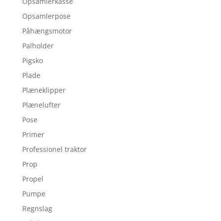
Opsamlerkasse
Opsamlerpose
Påhængsmotor
Palholder
Pigsko
Plade
Plæneklipper
Plænelufter
Pose
Primer
Professionel traktor
Prop
Propel
Pumpe
Regnslag