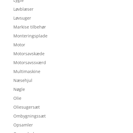
Lygte
Løvblæser
Løvsuger
Markise tilbehør
Monteringsplade
Motor
Motorsavskæde
Motorsavssværd
Multimaskine
Næsehjul
Nøgle
Olie
Oliesugersæt
Ombygningssæt
Opsamler