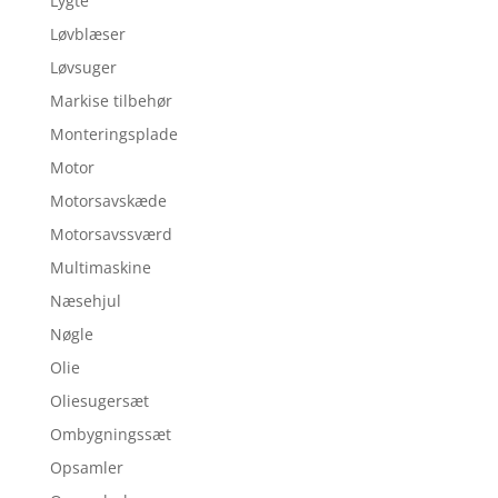
Lygte
Løvblæser
Løvsuger
Markise tilbehør
Monteringsplade
Motor
Motorsavskæde
Motorsavssværd
Multimaskine
Næsehjul
Nøgle
Olie
Oliesugersæt
Ombygningssæt
Opsamler