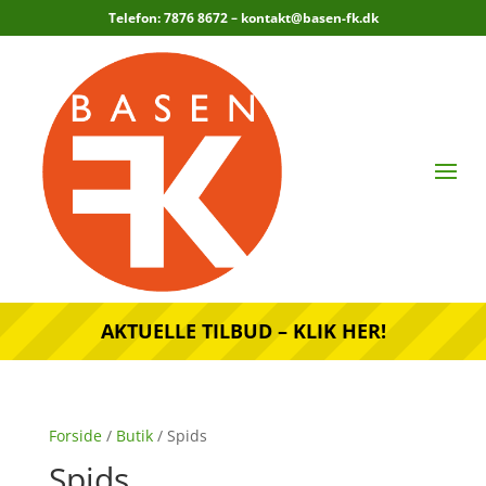
Telefon: 7876 8672 –
kontakt@basen-fk.dk
AKTUELLE TILBUD – KLIK HER!
Forside
/
Butik
/ Spids
Spids