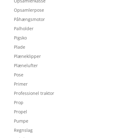
Opsamlerkasse
Opsamlerpose
Påhængsmotor
Palholder
Pigsko
Plade
Plæneklipper
Plænelufter
Pose
Primer
Professionel traktor
Prop
Propel
Pumpe
Regnslag