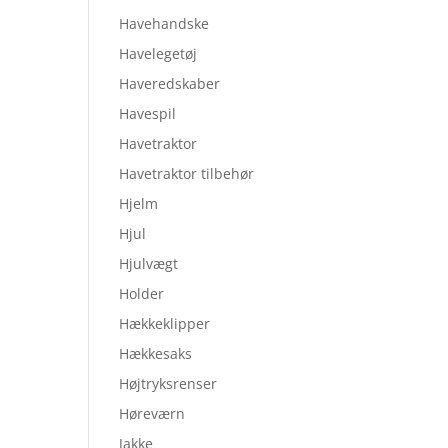
Havehandske
Havelegetøj
Haveredskaber
Havespil
Havetraktor
Havetraktor tilbehør
Hjelm
Hjul
Hjulvægt
Holder
Hækkeklipper
Hækkesaks
Højtryksrenser
Høreværn
Jakke