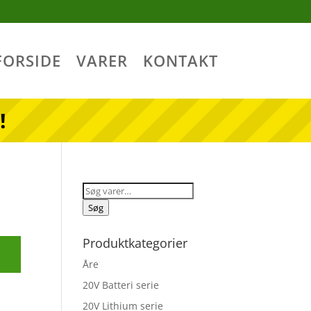
FORSIDE
VARER
KONTAKT
!
Søg
efter:
Søg
Produktkategorier
Åre
20V Batteri serie
20V Lithium serie