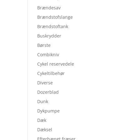
Brændesav
Brændstofslange
Brændstoftank
Buskrydder
Børste
Combikniv
Cykel reservedele
Cykeltilbehør
Diverse
Dozerblad
Dunk
Dykpumpe
Dæk
Dæksel
Efterhængt fræser