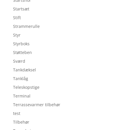
Startsnor
Startsæt
Stift
Strammerulle
Styr
Styrboks
Støtteben
Sværd
Tankdæksel
Tanklåg
Teleskopstige
Terminal
Terrassevarmer tilbehør
test
Tilbehør