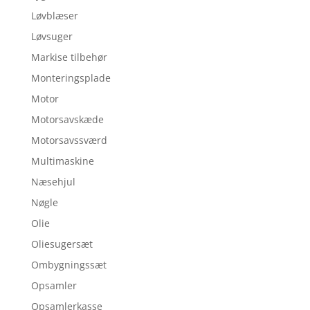
Løvblæser
Løvsuger
Markise tilbehør
Monteringsplade
Motor
Motorsavskæde
Motorsavssværd
Multimaskine
Næsehjul
Nøgle
Olie
Oliesugersæt
Ombygningssæt
Opsamler
Opsamlerkasse