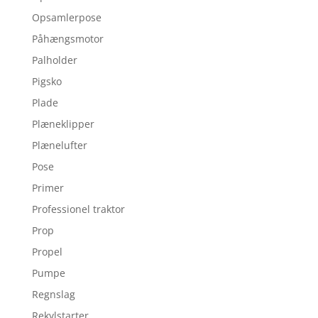
Opsamlerpose
Påhængsmotor
Palholder
Pigsko
Plade
Plæneklipper
Plænelufter
Pose
Primer
Professionel traktor
Prop
Propel
Pumpe
Regnslag
Rekylstarter