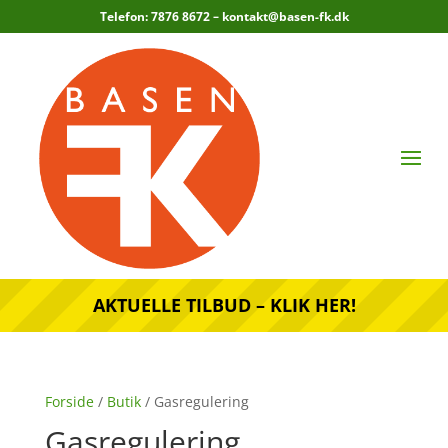
Telefon: 7876 8672 –
kontakt@basen-fk.dk
AKTUELLE TILBUD – KLIK HER!
Forside
/
Butik
/ Gasregulering
Gasregulering