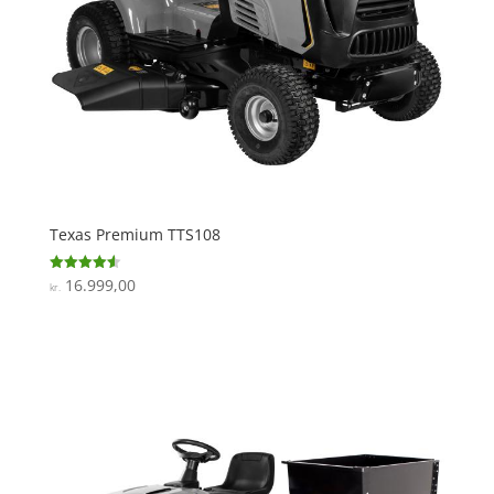
Texas Premium TTS108
16.999,00
Vurderet
kr.
4.6
ud af 5