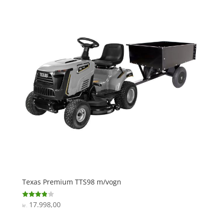
Texas Premium TTS98 m/vogn
17.998,00
Vurderet
kr.
3.9
ud af 5