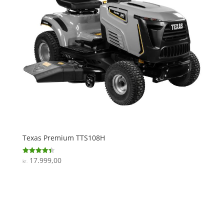
Texas Premium TTS108H
17.999,00
Vurderet
kr.
4.4
ud af 5