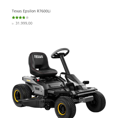
Texas Epsilon R7600Li
31.999,00
Vurderet
kr.
3.8
ud af 5