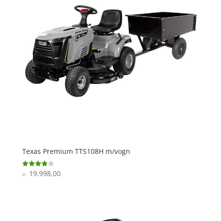
Texas Premium TTS108H m/vogn
19.998,00
Vurderet
kr.
3.9
ud af 5