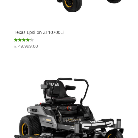
Texas Epsilon ZT10700Li
49.999,00
Vurderet
kr.
4.2
ud af 5