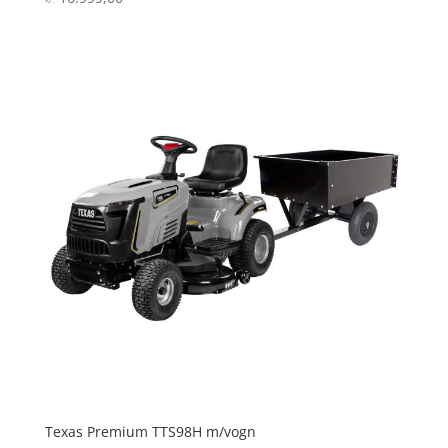
4.5
ud af 5
Texas Premium TTS98H m/vogn