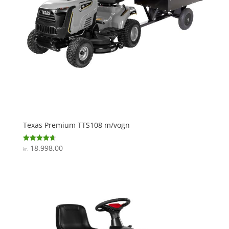
Texas Premium TTS108 m/vogn
18.998,00
Vurderet
kr.
4.7
ud af 5