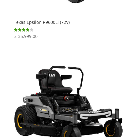
Texas Epsilon R9600Li (72V)
35.999,00
Vurderet
kr.
3.9
ud af 5