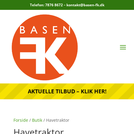
Telefon: 7876 8672 –
kontakt@basen-fk.dk
AKTUELLE TILBUD – KLIK HER!
Forside
/
Butik
/ Havetraktor
Havetraktor