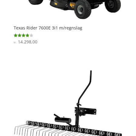
Texas Rider 7600E 3i1 m/regnslag
14.298,00
Vurderet
kr.
3.9
ud af 5