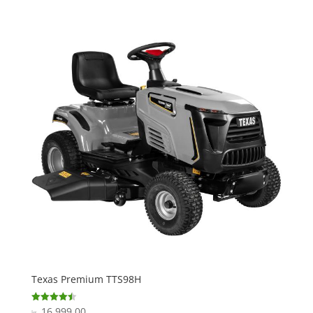
Texas Premium TTS98H
16.999,00
Vurderet
kr.