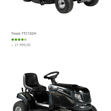
Texas TTC102H
21.999,00
Vurderet
kr.
4.3
ud af 5