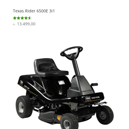
Texas Rider 6500E 3i1
13.499,00
Vurderet
kr.
4.6
ud af 5