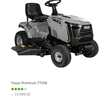
Texas Premium TTS98
15.999,00
Vurderet
kr.
3.9
ud af 5