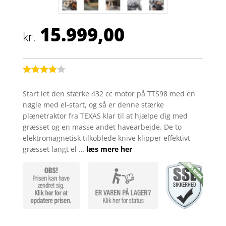
15.999,00
kr.
Bedømt
som
3.9
Start let den stærke 432 cc motor på TTS98 med en
ud af 5
nøgle med el-start, og så er denne stærke
baseret
på
plænetraktor fra TEXAS klar til at hjælpe dig med
kundebed
græsset og en masse andet havearbejde. De to
ømmelse
r
elektromagnetisk tilkoblede knive klipper effektivt
græsset langt el …
læs mere her