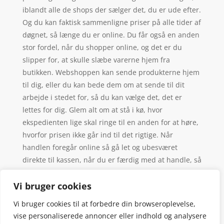
iblandt alle de shops der sælger det, du er ude efter.
Og du kan faktisk sammenligne priser på alle tider af
døgnet, så længe du er online. Du får også en anden
stor fordel, når du shopper online, og det er du
slipper for, at skulle slæbe varerne hjem fra
butikken. Webshoppen kan sende produkterne hjem
til dig, eller du kan bede dem om at sende til dit
arbejde i stedet for, så du kan vælge det, det er
lettes for dig. Glem alt om at stå i kø, hvor
ekspedienten lige skal ringe til en anden for at høre,
hvorfor prisen ikke går ind til det rigtige. Når
handlen foregår online så gå let og ubesværet
direkte til kassen, når du er færdig med at handle, så
det er slut med at blive irriteret over langsomme
mennesker i køen.
Vi bruger cookies
Vi bruger cookies til at forbedre din browseroplevelse,
vise personaliserede annoncer eller indhold og analysere