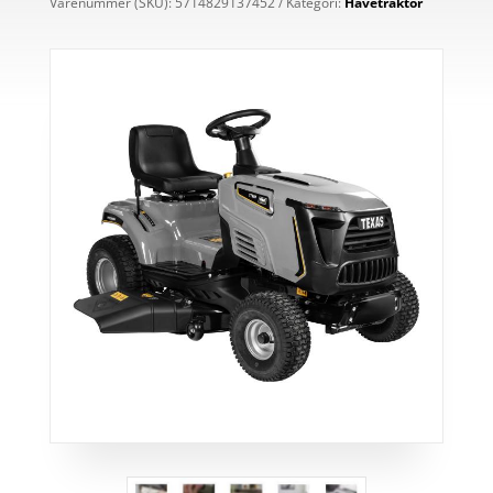
Varenummer (SKU):
5714829137452
Kategori:
Havetraktor