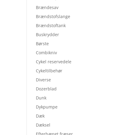
Brændesav
Brændstofslange
Brændstoftank
Buskrydder
Børste
Combikniv
Cykel reservedele
Cykeltilbehør
Diverse
Dozerblad
Dunk
Dykpumpe
Dæk
Dæksel
Efterhængt fræser