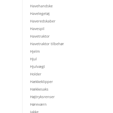
Havehandske
Havelegetøj
Haveredskaber
Havespil
Havetraktor
Havetraktor tilbehør
Hjelm
Hjul
Hjulvægt
Holder
Hækkeklipper
Hækkesaks
Højtryksrenser
Høreværn
Jakke