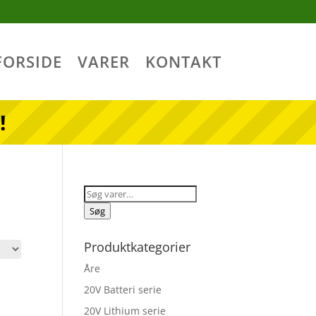
FORSIDE
VARER
KONTAKT
!
Søg
efter:
Søg
Produktkategorier
Åre
20V Batteri serie
20V Lithium serie