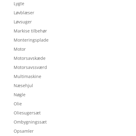
Lygte
Løvblæser
Løvsuger
Markise tilbehør
Monteringsplade
Motor
Motorsavskæde
Motorsavssværd
Multimaskine
Næsehjul
Nøgle
Olie
Oliesugersæt
Ombygningssæt
Opsamler