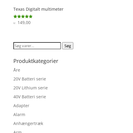
Texas Digitalt multimeter
149,00
Vurderet
kr.
5
ud af 5
Søg
Søg
efter:
Produktkategorier
Åre
20V Batteri serie
20V Lithium serie
40V Batteri serie
Adapter
Alarm
Anhængertræk
Arm