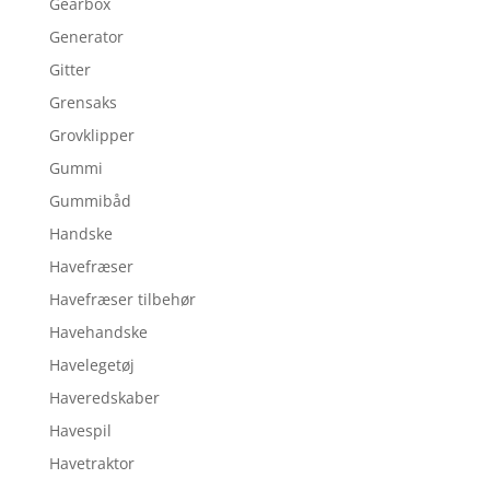
Gearbox
Generator
Gitter
Grensaks
Grovklipper
Gummi
Gummibåd
Handske
Havefræser
Havefræser tilbehør
Havehandske
Havelegetøj
Haveredskaber
Havespil
Havetraktor