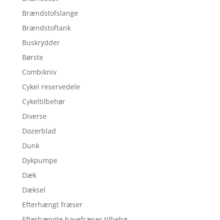
Brændstofslange
Brændstoftank
Buskrydder
Børste
Combikniv
Cykel reservedele
Cykeltilbehør
Diverse
Dozerblad
Dunk
Dykpumpe
Dæk
Dæksel
Efterhængt fræser
Efterhængte havefræser tilbehø