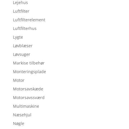
Lejehus
Luftfilter
Luftfilterelement
Luftfilterhus
Lygte
Løvblæser
Løvsuger
Markise tilbehør
Monteringsplade
Motor
Motorsavskæde
Motorsavssværd
Multimaskine
Næsehjul
Nøgle