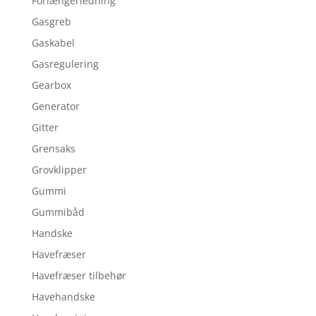
Forlængerledning
Gasgreb
Gaskabel
Gasregulering
Gearbox
Generator
Gitter
Grensaks
Grovklipper
Gummi
Gummibåd
Handske
Havefræser
Havefræser tilbehør
Havehandske