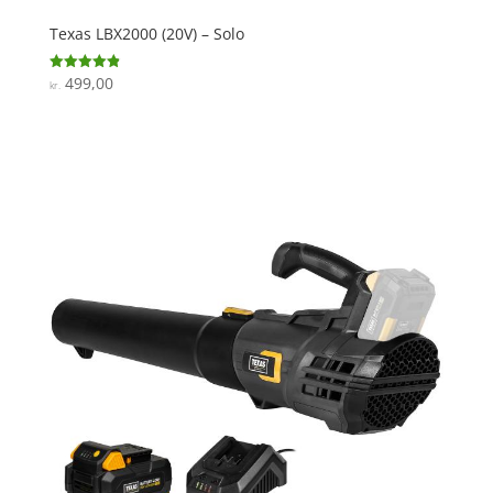
Texas LBX2000 (20V) – Solo
499,00
Vurderet
kr.
4.9
ud af 5