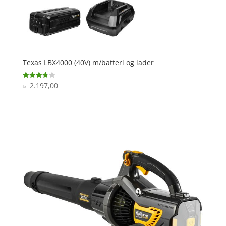
Texas LBX4000 (40V) m/batteri og lader
2.197,00
Vurderet
kr.
3.8
ud af 5