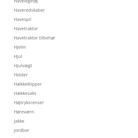
Havelegetøj
Haveredskaber
Havespil
Havetraktor
Havetraktor tilbehør
Hjelm
Hjul
Hjulvægt
Holder
Hækkeklipper
Hækkesaks
Højtryksrenser
Høreværn
Jakke
Jordbor