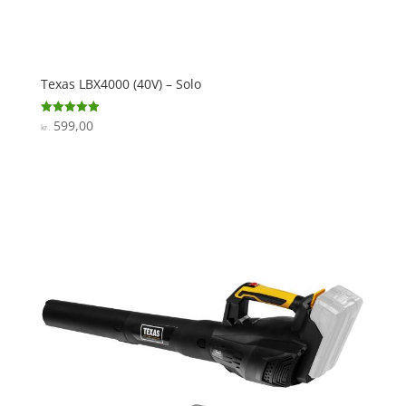
Texas LBX4000 (40V) – Solo
599,00
Vurderet
kr.
5
ud af 5