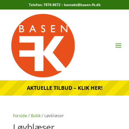
Telefon: 7876 8672 –
kontakt@basen-fk.dk
AKTUELLE TILBUD – KLIK HER!
Forside
/
Butik
/ Løvblæser
Løvblæser