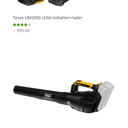
Texas LBX2000 (20V) m/batteri+lader
999,00
Vurderet
kr.
3.9
ud af 5