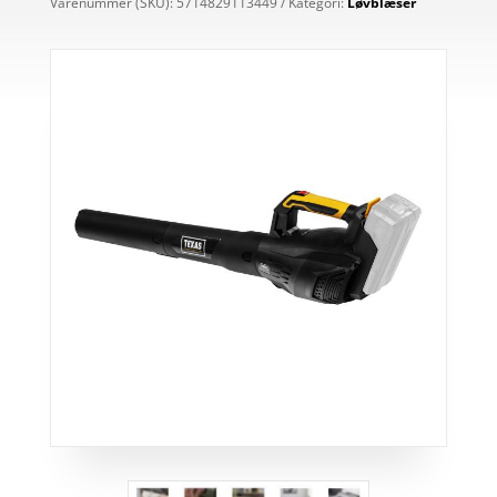
Varenummer (SKU):
5714829113449
Kategori:
Løvblæser