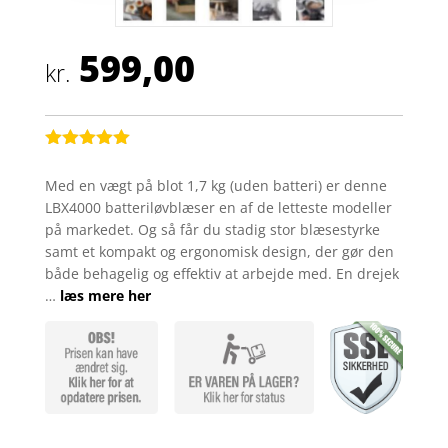
599,00
kr.
Bedømt
som
5
ud
Med en vægt på blot 1,7 kg (uden batteri) er denne
af 5
LBX4000 batteriløvblæser en af de letteste modeller
baseret på
kundebedøm
på markedet. Og så får du stadig stor blæsestyrke
melser
samt et kompakt og ergonomisk design, der gør den
både behagelig og effektiv at arbejde med. En drejek
…
læs mere her