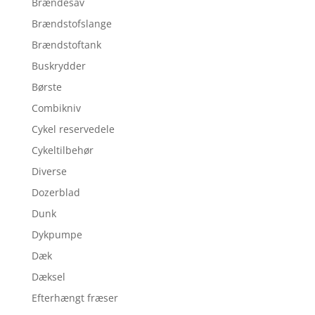
Brændesav
Brændstofslange
Brændstoftank
Buskrydder
Børste
Combikniv
Cykel reservedele
Cykeltilbehør
Diverse
Dozerblad
Dunk
Dykpumpe
Dæk
Dæksel
Efterhængt fræser