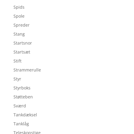
Spids
Spole
Spreder
Stang
Startsnor
Startsæt
Stift
Strammerulle
Styr
Styrboks
Støtteben
Sværd
Tankdæksel
Tanklåg
Teleskopstige