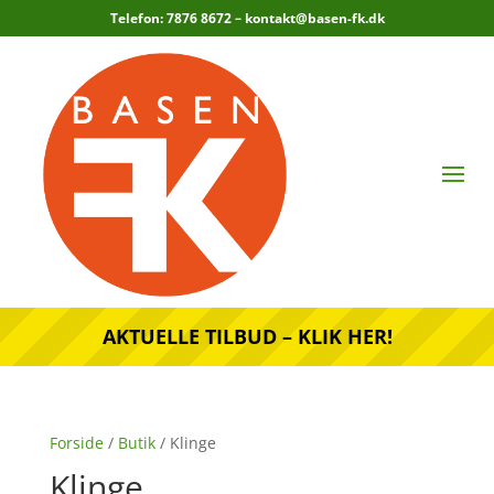
Telefon: 7876 8672 –
kontakt@basen-fk.dk
AKTUELLE TILBUD – KLIK HER!
Forside
/
Butik
/ Klinge
Klinge