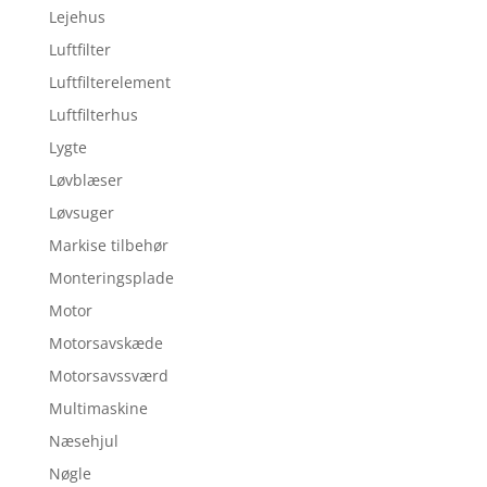
Lejehus
Luftfilter
Luftfilterelement
Luftfilterhus
Lygte
Løvblæser
Løvsuger
Markise tilbehør
Monteringsplade
Motor
Motorsavskæde
Motorsavssværd
Multimaskine
Næsehjul
Nøgle