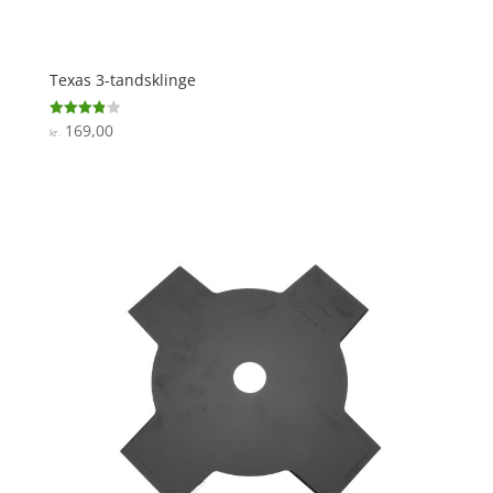
Texas 3-tandsklinge
169,00
Vurderet
kr.
3.9
ud af 5