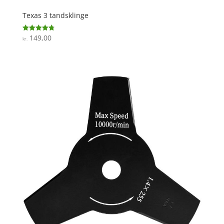
Texas 3 tandsklinge
149,00
Vurderet
kr.
4.8
ud af 5