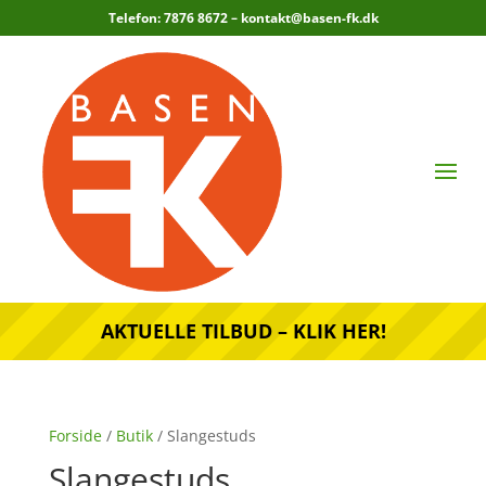
Telefon: 7876 8672 –
kontakt@basen-fk.dk
AKTUELLE TILBUD – KLIK HER!
Forside
/
Butik
/ Slangestuds
Slangestuds