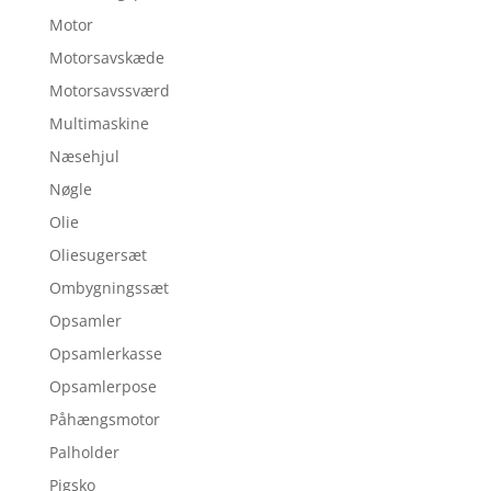
Motor
Motorsavskæde
Motorsavssværd
Multimaskine
Næsehjul
Nøgle
Olie
Oliesugersæt
Ombygningssæt
Opsamler
Opsamlerkasse
Opsamlerpose
Påhængsmotor
Palholder
Pigsko