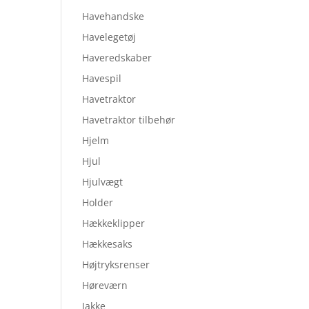
Havehandske
Havelegetøj
Haveredskaber
Havespil
Havetraktor
Havetraktor tilbehør
Hjelm
Hjul
Hjulvægt
Holder
Hækkeklipper
Hækkesaks
Højtryksrenser
Høreværn
Jakke