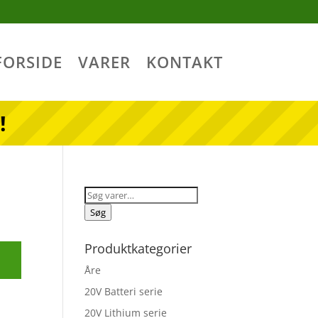
FORSIDE
VARER
KONTAKT
!
Søg
efter:
Søg
Produktkategorier
Åre
20V Batteri serie
20V Lithium serie