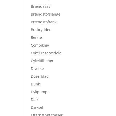
Brændesav
Brændstofslange
Brændstoftank
Buskrydder
Børste
Combikniv
Cykel reservedele
Cykeltilbehør
Diverse
Dozerblad
Dunk
Dykpumpe
Dæk
Dæksel
Efterhængt fræser