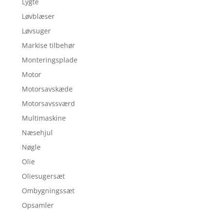
Lygte
Løvblæser
Løvsuger
Markise tilbehør
Monteringsplade
Motor
Motorsavskæde
Motorsavssværd
Multimaskine
Næsehjul
Nøgle
Olie
Oliesugersæt
Ombygningssæt
Opsamler