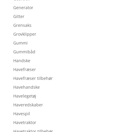
Generator
Gitter
Grensaks
Grovklipper
Gummi
Gummibåd
Handske
Havefræser
Havefræser tilbehør
Havehandske
Havelegetøj
Haveredskaber
Havespil
Havetraktor
Havetraktor tilbehør