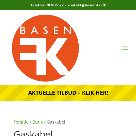
Telefon: 7876 8672 –
kontakt@basen-fk.dk
AKTUELLE TILBUD – KLIK HER!
Forside
/
Butik
/ Gaskabel
Gaskabel