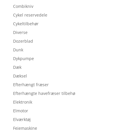
Combikniv
Cykel reservedele
Cykeltilbehør
Diverse
Dozerblad
Dunk
Dykpumpe
Dæk
Dæksel
Efterhængt fræser
Efterhængte havefræser tilbehø
Elektronik
Elmotor
Elværktøj
Fejemaskine