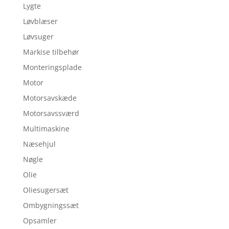
Lygte
Løvblæser
Løvsuger
Markise tilbehør
Monteringsplade
Motor
Motorsavskæde
Motorsavssværd
Multimaskine
Næsehjul
Nøgle
Olie
Oliesugersæt
Ombygningssæt
Opsamler