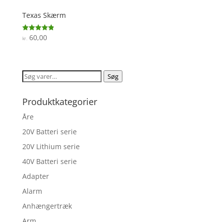
Texas Skærm
60,00
Vurderet
kr.
4.9
ud af 5
Søg
Søg
efter:
Produktkategorier
Åre
20V Batteri serie
20V Lithium serie
40V Batteri serie
Adapter
Alarm
Anhængertræk
Arm