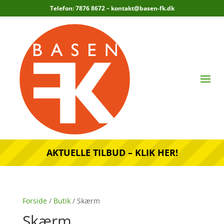
Telefon: 7876 8672 –
kontakt@basen-fk.dk
AKTUELLE TILBUD – KLIK HER!
Forside
/
Butik
/ Skærm
Skærm