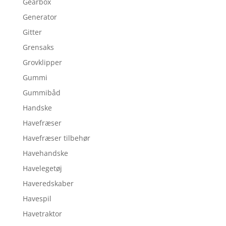
Gearbox
Generator
Gitter
Grensaks
Grovklipper
Gummi
Gummibåd
Handske
Havefræser
Havefræser tilbehør
Havehandske
Havelegetøj
Haveredskaber
Havespil
Havetraktor