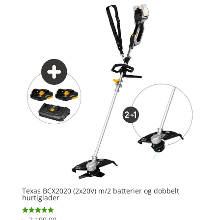
Texas BCX2020 (2x20V) m/2 batterier og dobbelt
hurtiglader
2.199,00
Vurderet