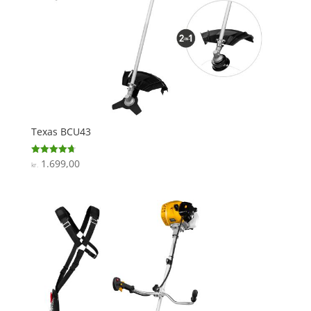
Texas BCU43
1.699,00
Vurderet
kr.
4.7
ud af 5