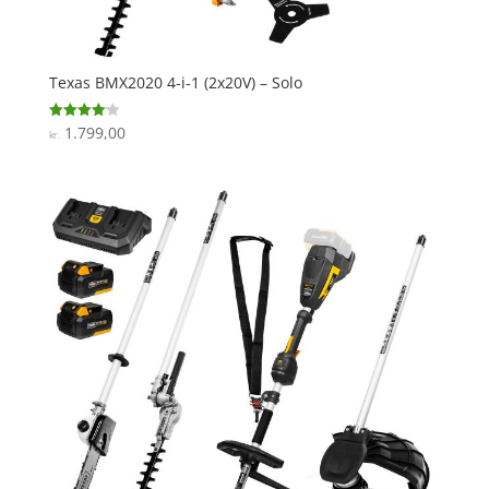
Texas BMX2020 4-i-1 (2x20V) – Solo
1.799,00
Vurderet
kr.
4.1
ud af 5