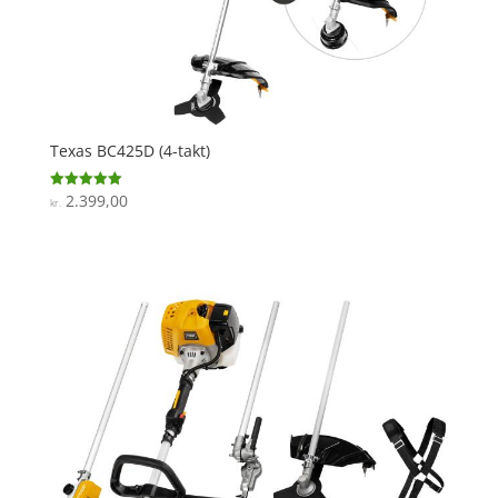
Texas BC425D (4-takt)
2.399,00
Vurderet
kr.
5
ud af 5