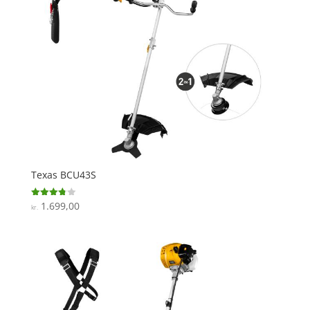
Texas BCU43S
1.699,00
Vurderet
kr.
3.8
ud af 5