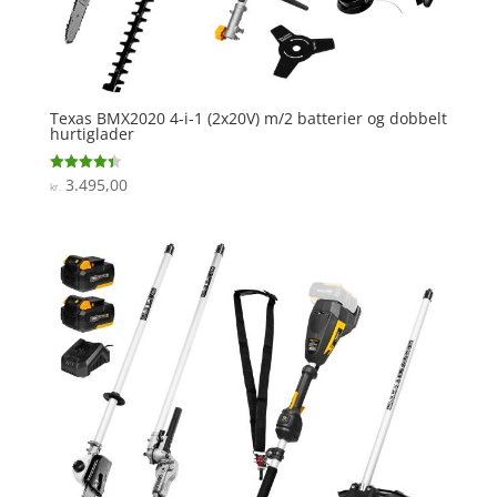
Texas BMX2020 4-i-1 (2x20V) m/2 batterier og dobbelt
hurtiglader
3.495,00
Vurderet
kr.
4.4
ud af 5