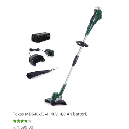
Texas MDS40-33-4 (40V, 4,0 Ah batteri)
1.699,00
Vurderet
kr.