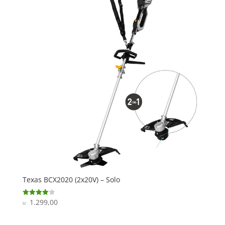
Texas BCX2020 (2x20V) – Solo
1.299,00
Vurderet
kr.
4
ud af 5