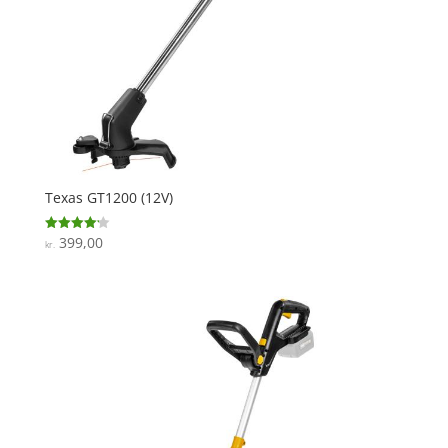
Texas GT1200 (12V)
399,00
Vurderet
kr.
4.2
ud af 5