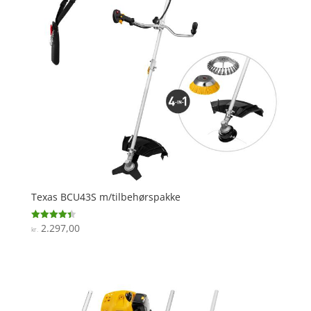
Texas BCU43S m/tilbehørspakke
2.297,00
Vurderet
kr.
4.4
ud af 5