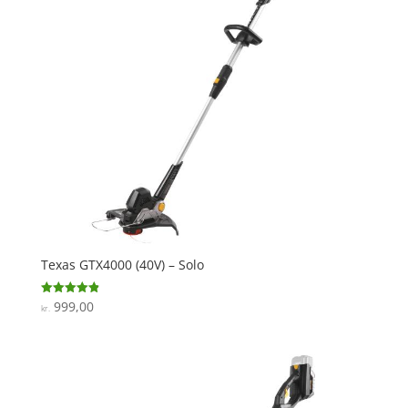
Texas GTX4000 (40V) – Solo
999,00
Vurderet
kr.
4.9
ud af 5