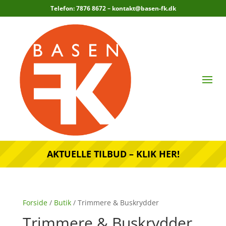
Telefon: 7876 8672 –
kontakt@basen-fk.dk
AKTUELLE TILBUD – KLIK HER!
Forside
/
Butik
/ Trimmere & Buskrydder
Trimmere & Buskrydder