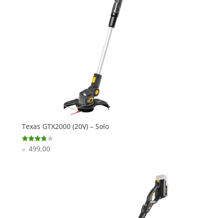
Texas GTX2000 (20V) – Solo
499,00
Vurderet
kr.
3.8
ud af 5