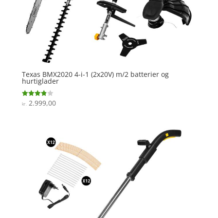
Texas BMX2020 4-i-1 (2x20V) m/2 batterier og
hurtiglader
2.999,00
Vurderet
kr.
3.9
ud af 5