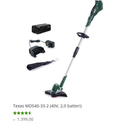
Texas MDS40-33-2 (40V, 2,0 batteri)
1.399,00
Vurderet
kr.
4.6
ud af 5