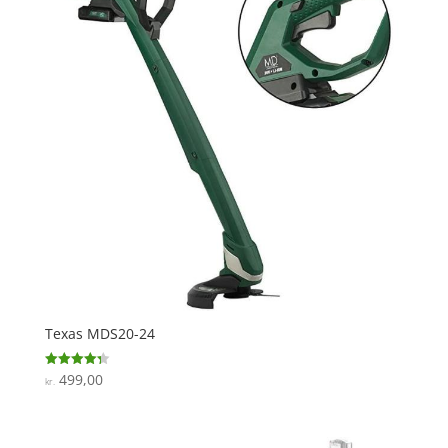
Texas MDS20-24
499,00
Vurderet
kr.
4.3
ud af 5