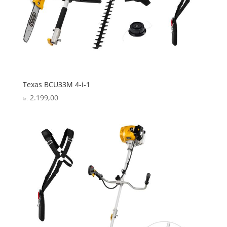
Texas BCU33M 4-i-1
2.199,00
kr.