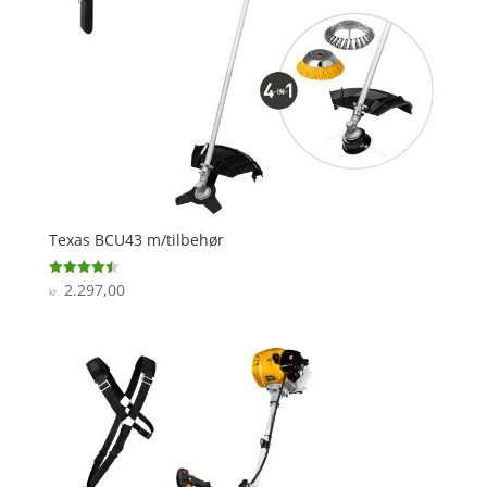
Texas BCU43 m/tilbehør
2.297,00
Vurderet
kr.
4.5
ud af 5