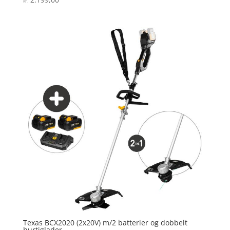
kr.
5
ud af 5
Texas BCX2020 (2x20V) m/2 batterier og dobbelt
hurtiglader