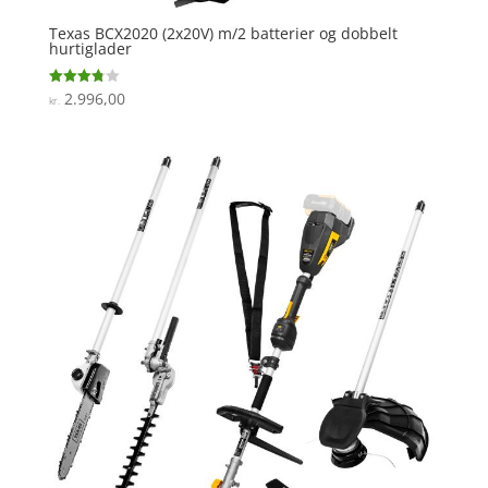
Texas BCX2020 (2x20V) m/2 batterier og dobbelt
hurtiglader
2.996,00
Vurderet
kr.
3.8
ud af 5