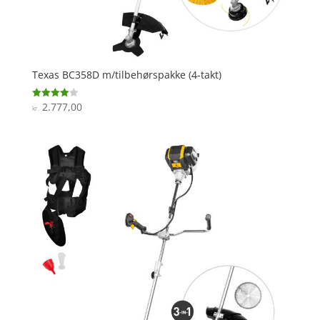
Texas BC358D m/tilbehørspakke (4-takt)
2.777,00
Vurderet
kr.
4
ud af 5