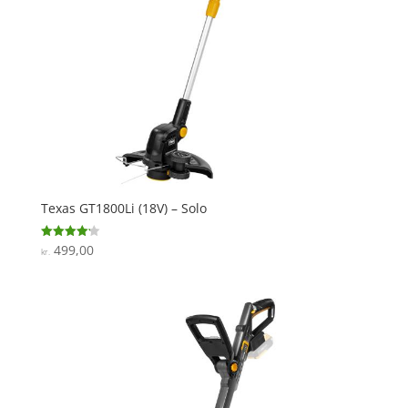
Texas GT1800Li (18V) – Solo
499,00
Vurderet
kr.
4.2
ud af 5