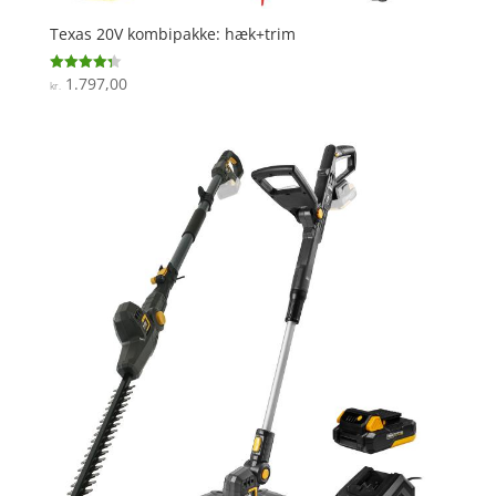
Texas 20V kombipakke: hæk+trim
1.797,00
Vurderet
kr.
4.3
ud af 5