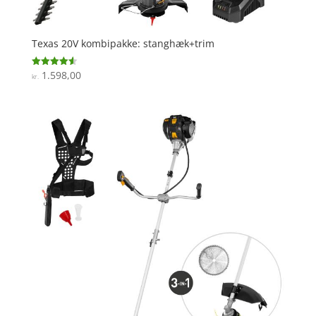
Texas 20V kombipakke: stanghæk+trim
1.598,00
Vurderet
kr.
4.6
ud af 5