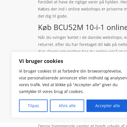
forstået at have de rigtige varer på hylden. H
Købes der ind i online webshops er priserne 
det dig til gode.
Køb BCU52M 10-i-1 online 
Når du svinger kortet i de danske webshops, er 
returret. efter du har foretaget dit køb på nett
dag. Oveni returretten har du online også et re
forskellige shops priser med det samme. Din sa
Vi bruger cookies
slipper for, at varens pris er forskellige fra sk
Vi bruger cookies til at forbedre din browseroplevelse,
de til din adresse, eller de kan blive sendt til
vise personaliserede annoncer eller indhold og analyser
ringe til en anden for at høre, hvorfor prisen i
vores trafik. Ved at klikke på "Accepter alle" giver du
med det samme, så slip for de sædvanlige fork
samtykke til vores brug af cookies.
Tilpas
Afvis alle
Accepter alle
Denne hjemmeside samler et bredt udvalg af spæn