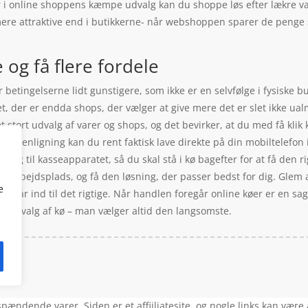
er i online shoppens kæmpe udvalg kan du shoppe løs efter lækre va
mere attraktive end i butikkerne- når webshoppen sparer de penge
og få flere fordele
betingelserne lidt gunstigere, som ikke er en selvfølge i fysiske b
et, der er endda shops, der vælger at give mere det er slet ikke ualm
t stort udvalg af varer og shops, og det bevirker, at du med få kli
mmenligning kan du rent faktisk lave direkte på din mobiltelefon 
iltet og til kasseapparatet, så du skal stå i kø bagefter for at få den
 din arbejdsplads, og få den løsning, der passer bedst for dig. Glem 
e
kke går ind til det rigtige. Når handlen foregår online køer er en sag
erte valg af kø – man vælger altid den langsomste.
dende varer. Siden er et affiiliatesite, og nogle links kan være af