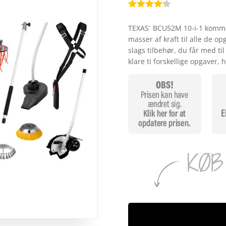
Bedømt
som
4.2
TEXAS´ BCU52M 10-i-1 kommer
ud af 5
masser af kraft til alle de o
baseret
på
slags tilbehør, du får med 
kundebedø
klare ti forskellige opgaver,
mmelser