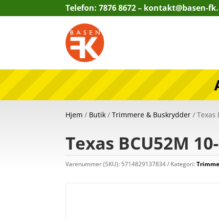
Telefon: 7876 8672 –
kontakt@basen-fk
Hjem
/
Butik
/
Trimmere & Buskrydder
/ Texas
Texas BCU52M 10-
Varenummer (SKU):
5714829137834
Kategori:
Trimme