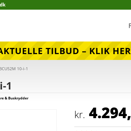
.dk
AKTUELLE TILBUD – KLIK HER
 BCU52M 10-i-1
i-1
re & Buskrydder
4.294
kr.