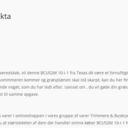
kta
eredskab, vil denne BCU52M 10-i-1 fra Texas.dk være et fornuftigt
år sommmeren kommer og græsplænen skal stå skarpt, kan du her fin
d finde noget, som du har ledt efter. Uanset om , du vil gøde din gr
bt til samme opgave.
 varer i onlineshoppen i vores gruppe af varer Trimmere & Buskrydd
du at størstedelen af dem der handler online køber BCU52M 10-i-1 