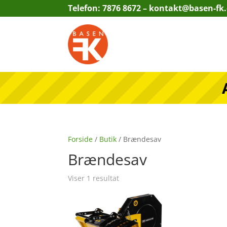
Telefon: 7876 8672 –
kontakt@basen-fk
Forside
/
Butik
/ Brændesav
Brændesav
Viser 1 resultat