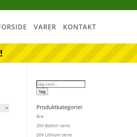
FORSIDE
VARER
KONTAKT
!
Søg
efter:
Søg
Produktkategorier
Åre
20V Batteri serie
20V Lithium serie