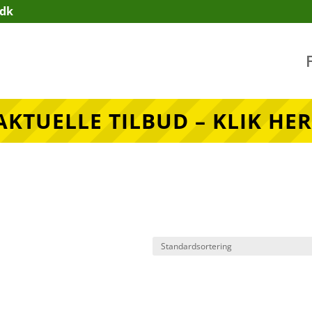
.dk
AKTUELLE TILBUD – KLIK HER