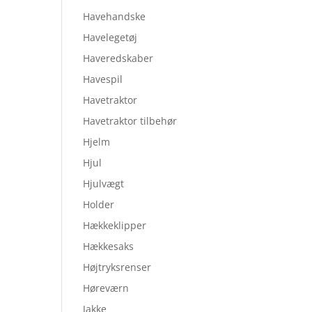
Havehandske
Havelegetøj
Haveredskaber
Havespil
Havetraktor
Havetraktor tilbehør
Hjelm
Hjul
Hjulvægt
Holder
Hækkeklipper
Hækkesaks
Højtryksrenser
Høreværn
Jakke