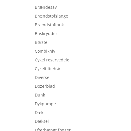
Brændesav
Brændstofslange
Brændstoftank
Buskrydder
Børste
Combikniv
Cykel reservedele
Cykeltilbehør
Diverse
Dozerblad
Dunk
Dykpumpe
Dæk
Dæksel
Efterhængt fræser