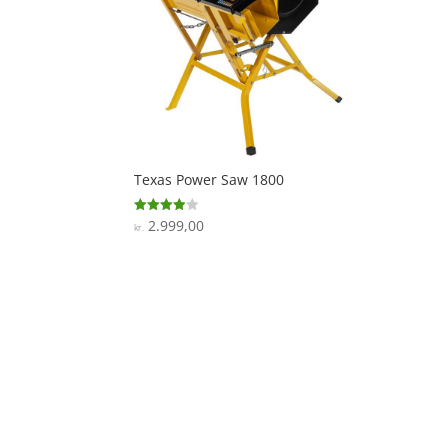
Texas Power Saw 1800
2.999,00
Vurderet
kr.
3.9
ud af 5