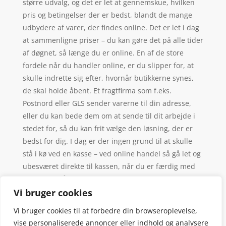
større udvalg, og det er let at gennemskue, hvilken
pris og betingelser der er bedst, blandt de mange
udbydere af varer, der findes online. Det er let i dag
at sammenligne priser – du kan gøre det på alle tider
af døgnet, så længe du er online. En af de store
fordele når du handler online, er du slipper for, at
skulle indrette sig efter, hvornår butikkerne synes,
de skal holde åbent. Et fragtfirma som f.eks.
Postnord eller GLS sender varerne til din adresse,
eller du kan bede dem om at sende til dit arbejde i
stedet for, så du kan frit vælge den løsning, der er
bedst for dig. I dag er der ingen grund til at skulle
stå i kø ved en kasse – ved online handel så gå let og
ubesværet direkte til kassen, når du er færdig med
at handle, så det er slut med at blive irriteret over
langsomme mennesker i køen.
Vi bruger cookies
Vi bruger cookies til at forbedre din browseroplevelse,
vise personaliserede annoncer eller indhold og analysere