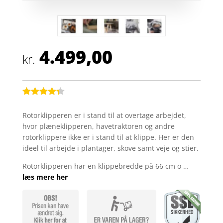
4.499,00
kr.
Bedømt
som
4.3
Rotorklipperen er i stand til at overtage arbejdet,
ud af 5
hvor plæneklipperen, havetraktoren og andre
baseret
på
rotorklippere ikke er i stand til at klippe. Her er den
kundebedø
ideel til arbejde i plantager, skove samt veje og stier.
mmelser
Rotorklipperen har en klippebredde på 66 cm o …
læs mere her