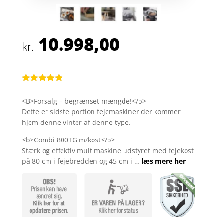
10.998,00
kr.
Bedømt
som
4.9
<B>Forsalg – begrænset mængde!</b>
ud af 5
Dette er sidste portion fejemaskiner der kommer
baseret på
kundebedøm
hjem denne vinter af denne type.
melser
<b>Combi 800TG m/kost</b>
Stærk og effektiv multimaskine udstyret med fejekost
på 80 cm i fejebredden og 45 cm i …
læs mere her