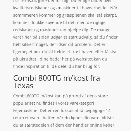
fra Texas.dk gøre det for dig. Du er lige faldet over
kvalitetsredskaber og -maskiner til havearbejdet. Når
sommmeren kommer og græsplænen skal stå skarpt,
kommer du ikke sovende til det, men de rigtige
redskaber og maskiner kan hjælpe dig. De mange
varer her på siden udgør et start udvalg, så du finder
helt sikkert noget, der løser dit problem. Det er
ligemeget om, du vil fælde et træ i haven eller få styr
på ukrudtet i dine bede; her på websitet kan du
finde inspiration til de dele, du har brug for.
Combi 800TG m/kost fra
Texas
Combi 800TG m/kost kan på grund af dens store
popularitet nu findes i vores varekategori
Fejemaskine. Det er ren luksus at få lovpligtige 14
returret oven i hatten når du køber din vare. Vidste
du at størstedelen af dem der handler online køber