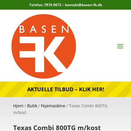
Telefon: 7876 8672 –
kontakt@basen-fk.dk
AKTUELLE TILBUD – KLIK HER!
Hjem
/
Butik
/
Fejemaskine
/ Texas Combi 800TG
m/kost
Texas Combi 800TG m/kost