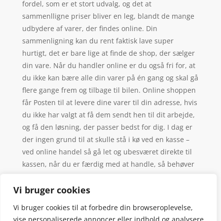
fordel, som er et stort udvalg, og det at
sammenlligne priser bliver en leg, blandt de mange
udbydere af varer, der findes online. Din
sammenligning kan du rent faktisk lave super
hurtigt, det er bare lige at finde de shop, der sælger
din vare. Når du handler online er du også fri for, at
du ikke kan bære alle din varer på én gang og skal gå
flere gange frem og tilbage til bilen. Online shoppen
får Posten til at levere dine varer til din adresse, hvis
du ikke har valgt at få dem sendt hen til dit arbejde,
og få den løsning, der passer bedst for dig. I dag er
der ingen grund til at skulle stå i kø ved en kasse –
ved online handel så gå let og ubesværet direkte til
kassen, når du er færdig med at handle, så behøver
du ikke længere forudsige, hvilken kø der er hurtigst
– vi gætter aldrig rigtigt alligevel.
Vi bruger cookies
Vi bruger cookies til at forbedre din browseroplevelse,
vise personaliserede annoncer eller indhold og analysere