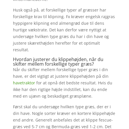
Husk også på, at forskellige typer af græsser har
forskellige krav til klipning. Fx kræver engelsk rajgras
hyppigere klipning end almengrød due til dens
hurtige vækstrate. Det kan derfor være nyttigt at
undersøge hvilken type græs du har i din have og
justere skærethøjden herefter for et optimalt
resultat.
Hvordan justerer du klippehøjden, når du
skifter mellem forskellige typer græs?
Når du skifter mellem forskellige typer græs i din
have, er det vigtigt at justere klippehøjden på din
havetraktor
for at opnå det bedste resultat. Hvis du
ikke har den rigtige højde indstillet, kan du ende
med en ujævn og beskadiget græsplæne.
Først skal du undersøge hvilken type græs, der er i
din have. Nogle sorter kræver en kortere klippehøjde
end andre. Generelt anbefales det at klippe fescue-
græs ved 5-7 cm og Bermuda-græs ved 1-2 cm. Det