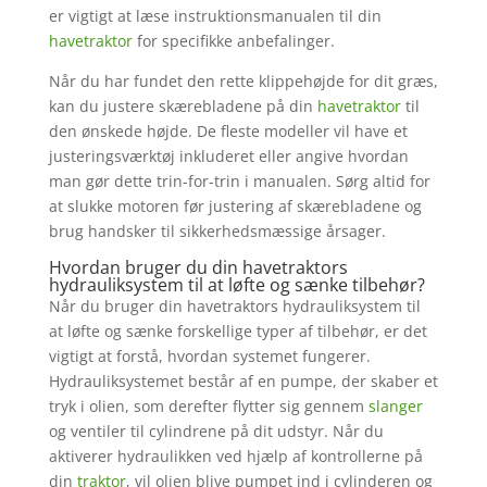
er vigtigt at læse instruktionsmanualen til din
havetraktor
for specifikke anbefalinger.
Når du har fundet den rette klippehøjde for dit græs,
kan du justere skærebladene på din
havetraktor
til
den ønskede højde. De fleste modeller vil have et
justeringsværktøj inkluderet eller angive hvordan
man gør dette trin-for-trin i manualen. Sørg altid for
at slukke motoren før justering af skærebladene og
brug handsker til sikkerhedsmæssige årsager.
Hvordan bruger du din havetraktors
hydrauliksystem til at løfte og sænke tilbehør?
Når du bruger din havetraktors hydrauliksystem til
at løfte og sænke forskellige typer af tilbehør, er det
vigtigt at forstå, hvordan systemet fungerer.
Hydrauliksystemet består af en pumpe, der skaber et
tryk i olien, som derefter flytter sig gennem
slanger
og ventiler til cylindrene på dit udstyr. Når du
aktiverer hydraulikken ved hjælp af kontrollerne på
din
traktor
, vil olien blive pumpet ind i cylinderen og