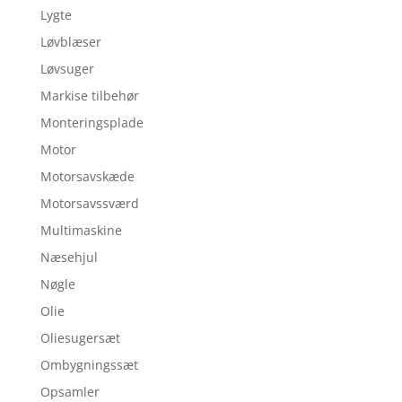
Lygte
Løvblæser
Løvsuger
Markise tilbehør
Monteringsplade
Motor
Motorsavskæde
Motorsavssværd
Multimaskine
Næsehjul
Nøgle
Olie
Oliesugersæt
Ombygningssæt
Opsamler