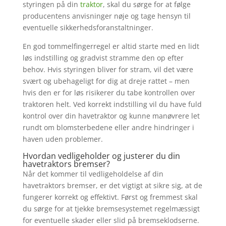
styringen på din
traktor
, skal du sørge for at følge
producentens anvisninger nøje og tage hensyn til
eventuelle sikkerhedsforanstaltninger.
En god tommelfingerregel er altid starte med en lidt
løs indstilling og gradvist stramme den op efter
behov. Hvis styringen bliver for stram, vil det være
svært og ubehageligt for dig at dreje rattet – men
hvis den er for løs risikerer du tabe kontrollen over
traktoren helt. Ved korrekt indstilling vil du have fuld
kontrol over din havetraktor og kunne manøvrere let
rundt om blomsterbedene eller andre hindringer i
haven uden problemer.
Hvordan vedligeholder og justerer du din
havetraktors bremser?
Når det kommer til vedligeholdelse af din
havetraktors bremser, er det vigtigt at sikre sig, at de
fungerer korrekt og effektivt. Først og fremmest skal
du sørge for at tjekke bremsesystemet regelmæssigt
for eventuelle skader eller slid på bremseklodserne.