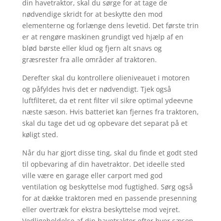
din havetraktor, skal du sørge for at tage de
nødvendige skridt for at beskytte den mod
elementerne og forlænge dens levetid. Det første trin
er at rengøre maskinen grundigt ved hjælp af en
blød børste eller klud og fjern alt snavs og
græsrester fra alle områder af traktoren.
Derefter skal du kontrollere olieniveauet i motoren
og påfyldes hvis det er nødvendigt. Tjek også
luftfilteret, da et rent filter vil sikre optimal ydeevne
næste sæson. Hvis batteriet kan fjernes fra traktoren,
skal du tage det ud og opbevare det separat på et
køligt sted.
Når du har gjort disse ting, skal du finde et godt sted
til opbevaring af din havetraktor. Det ideelle sted
ville være en garage eller carport med god
ventilation og beskyttelse mod fugtighed. Sørg også
for at dække traktoren med en passende presenning
eller overtræk for ekstra beskyttelse mod vejret.
Vedligeholdelse af din havetraktor efter hver sæson