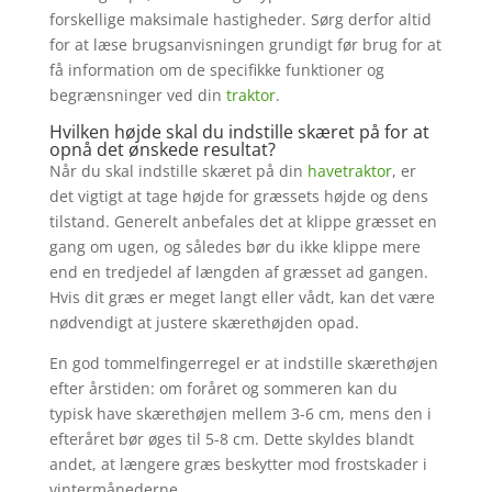
forskellige maksimale hastigheder. Sørg derfor altid
for at læse brugsanvisningen grundigt før brug for at
få information om de specifikke funktioner og
begrænsninger ved din
traktor
.
Hvilken højde skal du indstille skæret på for at
opnå det ønskede resultat?
Når du skal indstille skæret på din
havetraktor
, er
det vigtigt at tage højde for græssets højde og dens
tilstand. Generelt anbefales det at klippe græsset en
gang om ugen, og således bør du ikke klippe mere
end en tredjedel af længden af græsset ad gangen.
Hvis dit græs er meget langt eller vådt, kan det være
nødvendigt at justere skærethøjden opad.
En god tommelfingerregel er at indstille skærethøjen
efter årstiden: om foråret og sommeren kan du
typisk have skærethøjen mellem 3-6 cm, mens den i
efteråret bør øges til 5-8 cm. Dette skyldes blandt
andet, at længere græs beskytter mod frostskader i
vintermånederne.