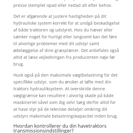
presse stemplet opad eller nedad alt efter behov.
Det er afgørende at justere hastigheden på dit
hydrauliske system korrekt for at undgå beskadigelse
af både traktoren og udstyret. Hvis du hæver eller
sænker noget for hurtigt eller langsomt kan det føre
til alvorlige problemer med dit udstyr samt
ødelæggelse af dine græsplæner. Det anbefales også
altid at læse vejledningen fra producenten nøje før
brug.
Husk også på den maksimale vægtbelastning for det
specifikke udstyr, som du ønsker at løfte med din
traktors hydrauliksystem. At overskride denne
vægtgrænse kan resultere i alvorlig skade på både
maskineriet såvel som dig selv! Sørg derfor altid for
at have styr på de tekniske detaljer omkring dit
udstyrs maksimale belastningskapacitet inden brug.
Hvordan kontrollerer du din havetraktors
transmissionsindstillinger?