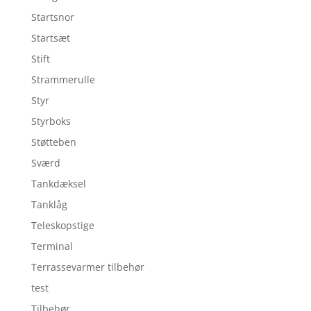
Startsnor
Startsæt
Stift
Strammerulle
Styr
Styrboks
Støtteben
Sværd
Tankdæksel
Tanklåg
Teleskopstige
Terminal
Terrassevarmer tilbehør
test
Tilbehør