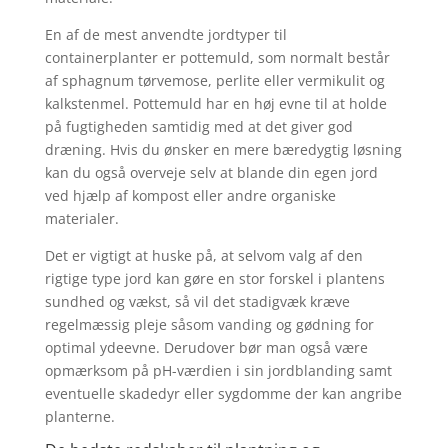
En af de mest anvendte jordtyper til
containerplanter er pottemuld, som normalt består
af sphagnum tørvemose, perlite eller vermikulit og
kalkstenmel. Pottemuld har en høj evne til at holde
på fugtigheden samtidig med at det giver god
dræning. Hvis du ønsker en mere bæredygtig løsning
kan du også overveje selv at blande din egen jord
ved hjælp af kompost eller andre organiske
materialer.
Det er vigtigt at huske på, at selvom valg af den
rigtige type jord kan gøre en stor forskel i plantens
sundhed og vækst, så vil det stadigvæk kræve
regelmæssig pleje såsom vanding og gødning for
optimal ydeevne. Derudover bør man også være
opmærksom på pH-værdien i sin jordblanding samt
eventuelle skadedyr eller sygdomme der kan angribe
planterne.