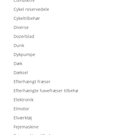
Combikniv
Cykel reservedele
Cykeltilbehør
Diverse
Dozerblad
Dunk
Dykpumpe
Dæk
Dæksel
Efterhængt fræser
Efterhængte havefræser tilbehø
Elektronik
Elmotor
Elværktøj
Fejemaskine