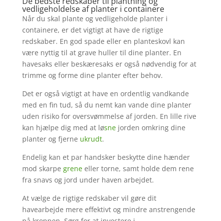
De bedste redskaber til plantning og
vedligeholdelse af planter i containere
Når du skal plante og vedligeholde planter i
containere, er det vigtigt at have de rigtige
redskaber. En god spade eller en planteskovl kan
være nyttig til at grave huller til dine planter. En
havesaks eller beskæresaks er også nødvendig for at
trimme og forme dine planter efter behov.
Det er også vigtigt at have en ordentlig vandkande
med en fin tud, så du nemt kan vande dine planter
uden risiko for oversvømmelse af jorden. En lille rive
kan hjælpe dig med at lø
sne
jorden omkring dine
planter og fjerne
ukrudt
.
Endelig kan et par handsker beskytte dine hænder
mod skarpe
grene
eller torne, samt holde dem rene
fra snavs og jord under haven arbejdet.
At vælge de rigtige redskaber vil gøre dit
havearbejde mere effektivt og mindre anstrengende
på kroppen. Sørg for at investere i