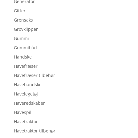
Generator
Gitter
Grensaks
Grovklipper
Gummi
Gummibåd
Handske
Havefræser
Havefræser tilbehør
Havehandske
Havelegetøj
Haveredskaber
Havespil
Havetraktor
Havetraktor tilbehør