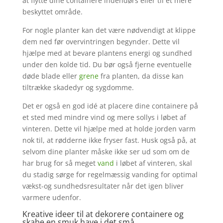
at flytte dine containere indendørs eller til et mere
beskyttet område.
For nogle planter kan det være nødvendigt at klippe
dem ned før overvintringen begynder. Dette vil
hjælpe med at bevare plantens energi og sundhed
under den kolde tid. Du bør også fjerne eventuelle
døde blade eller
grene
fra planten, da disse kan
tiltrække skadedyr og sygdomme.
Det er også en god idé at placere dine containere på
et sted med mindre vind og mere sollys i løbet af
vinteren. Dette vil hjælpe med at holde jorden varm
nok til, at rødderne ikke fryser fast. Husk også på, at
selvom dine planter måske ikke ser ud som om de
har brug for så meget
vand
i løbet af vinteren, skal
du stadig sørge for regelmæssig vanding for optimal
vækst-og sundhedsresultater når det igen bliver
varmere udenfor.
Kreative ideer til at dekorere containere og
skabe en smuk have i det små