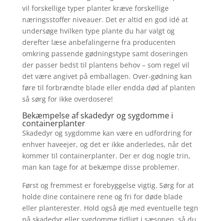
vil forskellige typer planter kræve forskellige
næringsstoffer niveauer. Det er altid en god idé at
undersøge hvilken type plante du har valgt og
derefter læse anbefalingerne fra producenten
omkring passende gødningstype samt doseringen
der passer bedst til plantens behov – som regel vil
det være angivet på emballagen. Over-gødning kan
føre til forbrændte blade eller endda død af planten
så sørg for ikke overdosere!
Bekæmpelse af skadedyr og sygdomme i
containerplanter
Skadedyr og sygdomme kan være en udfordring for
enhver haveejer, og det er ikke anderledes, når det
kommer til containerplanter. Der er dog nogle trin,
man kan tage for at bekæmpe disse problemer.
Først og fremmest er forebyggelse vigtig. Sørg for at
holde dine containere rene og fri for døde blade
eller planterester. Hold også øje med eventuelle tegn
på skadedyr eller sygdomme tidligt i sæsonen, så du