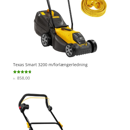
Texas Smart 3200 m/forlængerledning
858,00
Vurderet
kr.
4.7
ud af 5