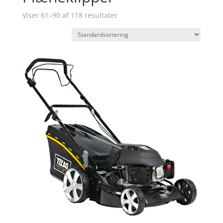
Viser 61–90 af 118 resultater