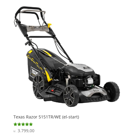
Texas Razor 5151TR/WE (el-start)
3.799,00
Vurderet
kr.
5