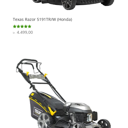
Texas Razor 5191TR/W (Honda)
4.499,00
Vurderet
kr.
5
ud af 5