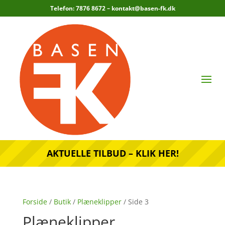
Telefon: 7876 8672 –
kontakt@basen-fk.dk
AKTUELLE TILBUD – KLIK HER!
Forside
/
Butik
/
Plæneklipper
/ Side 3
Plæneklipper