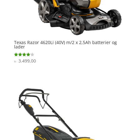
Texas Razor 4620Li (40V) m/2 x 2,5Ah batterier og
lader
3.499,00
Vurderet
kr.
4.1
ud af 5