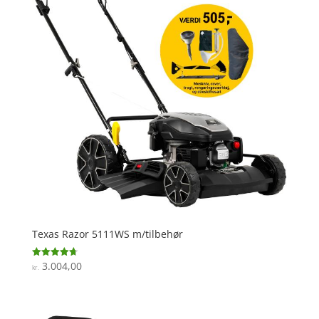
Texas Razor 5111WS m/tilbehør
3.004,00
Vurderet
kr.
4.7
ud af 5