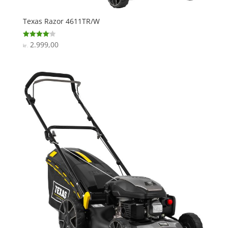
Texas Razor 4611TR/W
2.999,00
Vurderet
kr.
4.1
ud af 5