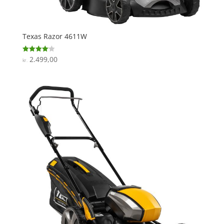
Texas Razor 4611W
2.499,00
Vurderet
kr.
4.1
ud af 5