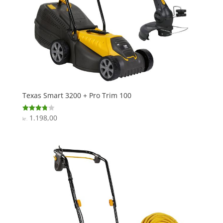
Texas Smart 3200 + Pro Trim 100
1.198,00
Vurderet
kr.
3.8
ud af 5