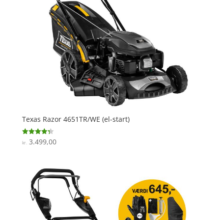
Texas Razor 4651TR/WE (el-start)
3.499,00
Vurderet
kr.
4.3
ud af 5