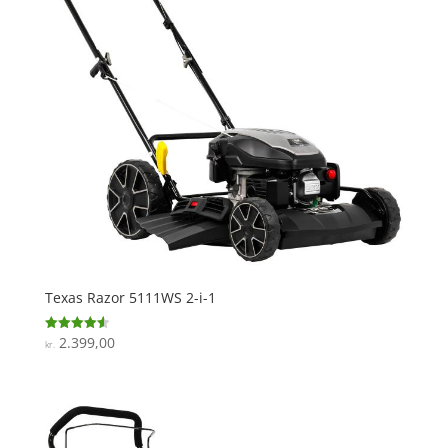
Texas Razor 5111WS 2-i-1
2.399,00
Vurderet
kr.
4.6
ud af 5