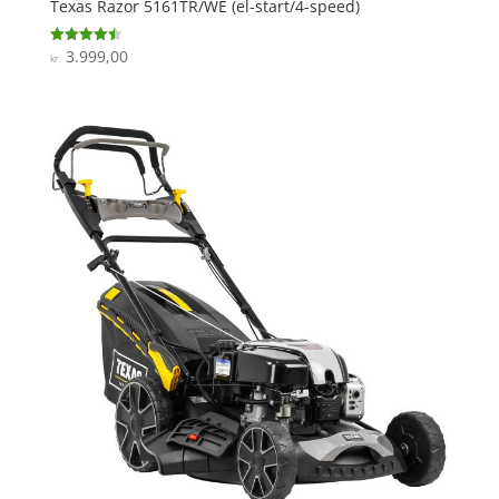
Texas Razor 5161TR/WE (el-start/4-speed)
3.999,00
Vurderet
kr.
4.5
ud af 5