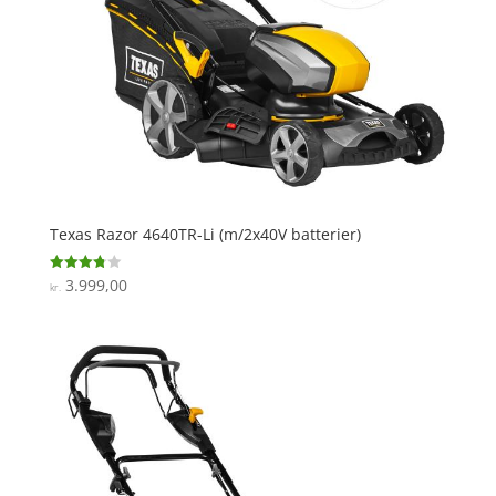
Texas Razor 4640TR-Li (m/2x40V batterier)
3.999,00
Vurderet
kr.
3.8
ud af 5