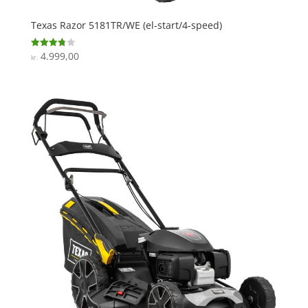
Texas Razor 5181TR/WE (el-start/4-speed)
4.999,00
Vurderet
kr.
3.8
ud af 5