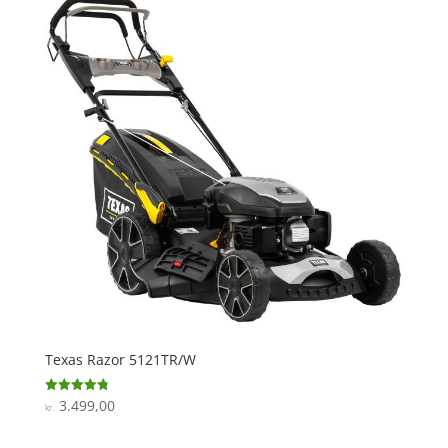
Texas Razor 5121TR/W
3.499,00
Vurderet
kr.
4.8
ud af 5