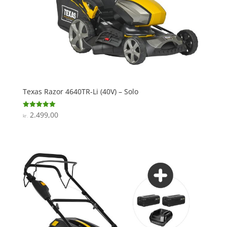
Texas Razor 4640TR-Li (40V) – Solo
2.499,00
Vurderet
kr.
5
ud af 5