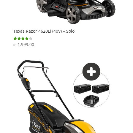
Texas Razor 4620Li (40V) – Solo
1.999,00
Vurderet
kr.
4.2
ud af 5